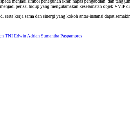
da menjadi simbol peneguhan ikrar, napas pengabdian, dan tanggung
p menjadi perisai hidup yang mengutamakan keselamatan objek VVIP di 
d, serta kerja sama dan sinergi yang kokoh antar-instansi dapat sem
en TNI Edwin Adrian Sumantha
Paspampres