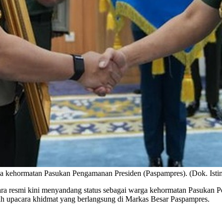
a kehormatan Pasukan Pengamanan Presiden (Paspampres). (Dok. Ist
a resmi kini menyandang status sebagai warga kehormatan Pasukan Pe
h upacara khidmat yang berlangsung di Markas Besar Paspampres.