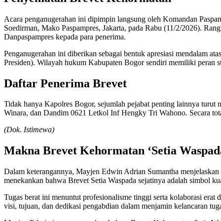
Acara penganugerahan ini dipimpin langsung oleh Komandan Paspa
Soedirman, Mako Paspampres, Jakarta, pada Rabu (11/2/2026). Rang
Danpaspampres kepada para penerima.
Penganugerahan ini diberikan sebagai bentuk apresiasi mendalam ata
Presiden). Wilayah hukum Kabupaten Bogor sendiri memiliki peran stra
Daftar Penerima Brevet
Tidak hanya Kapolres Bogor, sejumlah pejabat penting lainnya tur
Winara, dan Dandim 0621 Letkol Inf Hengky Tri Wahono. Secara total,
(Dok. Istimewa)
Makna Brevet Kehormatan ‘Setia Waspad
Dalam keterangannya, Mayjen Edwin Adrian Sumantha menjelaskan b
menekankan bahwa Brevet Setia Waspada sejatinya adalah simbol kua
Tugas berat ini menuntut profesionalisme tinggi serta kolaborasi erat
visi, tujuan, dan dedikasi pengabdian dalam menjamin kelancaran t