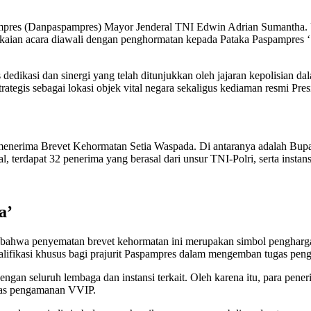
mpres (Danpaspampres) Mayor Jenderal TNI Edwin Adrian Sumantha. 
kaian acara diawali dengan penghormatan kepada Pataka Paspampres ‘S
s dedikasi dan sinergi yang telah ditunjukkan oleh jajaran kepolisia
tegis sebagai lokasi objek vital negara sekaligus kediaman resmi Pres
ut menerima Brevet Kehormatan Setia Waspada. Di antaranya adalah 
 terdapat 32 penerima yang berasal dari unsur TNI-Polri, serta instan
a’
ahwa penyematan brevet kehormatan ini merupakan simbol penghargaa
lifikasi khusus bagi prajurit Paspampres dalam mengemban tugas penga
 dengan seluruh lembaga dan instansi terkait. Oleh karena itu, para pen
ugas pengamanan VVIP.