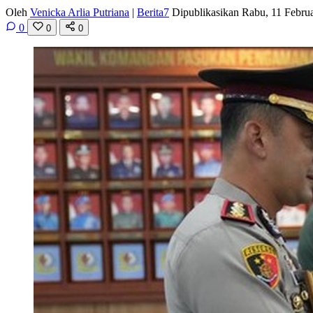
Oleh
Venicka Arlia Putriana
|
Berita7
Dipublikasikan Rabu, 11 Febru
0
0
0