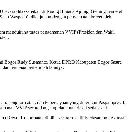
Upacara dilaksanakan di Ruang Bhuana Agung, Gedung Jenderal
etia Waspada’, dilanjutkan dengan penyematan brevet oleh
n dalam mendukung tugas pengamanan VVIP (Presiden dan Wakil
iden.
Bupati Bogor Rudy Susmanto, Ketua DPRD Kabupaten Bogor Sastra
si dan lembaga pemerintah lainnya.
n, penghormatan, dan kepercayaan yang diberikan Paspampres. Ia
manan VVIP secara langsung dan jarak dekat setiap saat.
erima Brevet Kehormatan dipilih secara selektif berdasarkan kesamaan