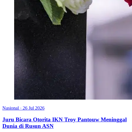
Nasional
·
26 Jul 2026
Juru Bicara Otorita IKN Troy Pantouw Meninggal
Dunia di Rusun ASN