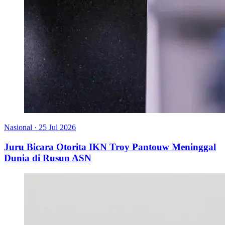
Nasional
·
25 Jul 2026
Juru Bicara Otorita IKN Troy Pantouw Meninggal
Dunia di Rusun ASN