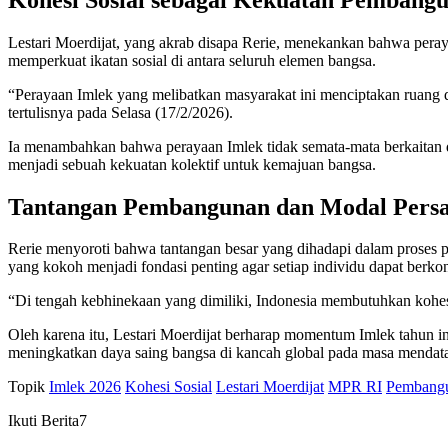
Lestari Moerdijat, yang akrab disapa Rerie, menekankan bahwa peraya
memperkuat ikatan sosial di antara seluruh elemen bangsa.
“Perayaan Imlek yang melibatkan masyarakat ini menciptakan ruang d
tertulisnya pada Selasa (17/2/2026).
Ia menambahkan bahwa perayaan Imlek tidak semata-mata berkaitan 
menjadi sebuah kekuatan kolektif untuk kemajuan bangsa.
Tantangan Pembangunan dan Modal Pers
Rerie menyoroti bahwa tantangan besar yang dihadapi dalam proses 
yang kokoh menjadi fondasi penting agar setiap individu dapat berko
“Di tengah kebhinekaan yang dimiliki, Indonesia membutuhkan kohesi
Oleh karena itu, Lestari Moerdijat berharap momentum Imlek tahun i
meningkatkan daya saing bangsa di kancah global pada masa mendat
Topik
Imlek 2026
Kohesi Sosial
Lestari Moerdijat
MPR RI
Pembangu
Ikuti Berita7