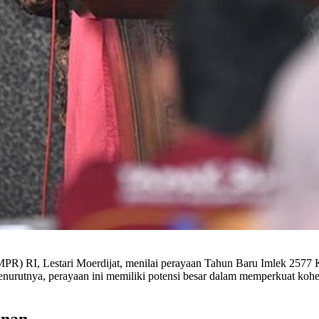
R) RI, Lestari Moerdijat, menilai perayaan Tahun Baru Imlek 2577 K
urutnya, perayaan ini memiliki potensi besar dalam memperkuat kohe
unan