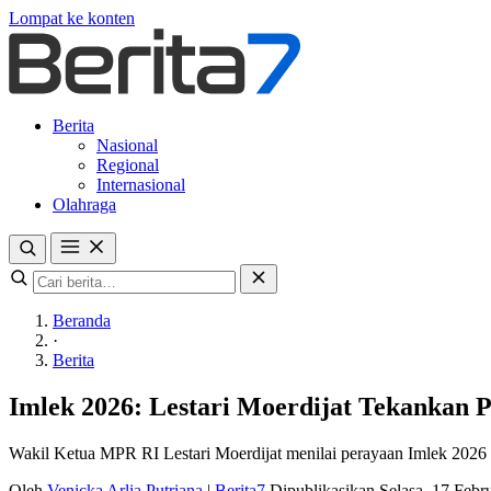
Lompat ke konten
Berita
Nasional
Regional
Internasional
Olahraga
Beranda
·
Berita
Imlek 2026: Lestari Moerdijat Tekankan 
Wakil Ketua MPR RI Lestari Moerdijat menilai perayaan Imlek 2026 
Oleh
Venicka Arlia Putriana
|
Berita7
Dipublikasikan Selasa, 17 Feb