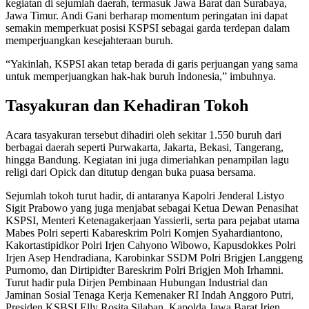
kegiatan di sejumlah daerah, termasuk Jawa Barat dan Surabaya,
Jawa Timur. Andi Gani berharap momentum peringatan ini dapat
semakin memperkuat posisi KSPSI sebagai garda terdepan dalam
memperjuangkan kesejahteraan buruh.
“Yakinlah, KSPSI akan tetap berada di garis perjuangan yang sama
untuk memperjuangkan hak-hak buruh Indonesia,” imbuhnya.
Tasyakuran dan Kehadiran Tokoh
Acara tasyakuran tersebut dihadiri oleh sekitar 1.550 buruh dari
berbagai daerah seperti Purwakarta, Jakarta, Bekasi, Tangerang,
hingga Bandung. Kegiatan ini juga dimeriahkan penampilan lagu
religi dari Opick dan ditutup dengan buka puasa bersama.
Sejumlah tokoh turut hadir, di antaranya Kapolri Jenderal Listyo
Sigit Prabowo yang juga menjabat sebagai Ketua Dewan Penasihat
KSPSI, Menteri Ketenagakerjaan Yassierli, serta para pejabat utama
Mabes Polri seperti Kabareskrim Polri Komjen Syahardiantono,
Kakortastipidkor Polri Irjen Cahyono Wibowo, Kapusdokkes Polri
Irjen Asep Hendradiana, Karobinkar SSDM Polri Brigjen Langgeng
Purnomo, dan Dirtipidter Bareskrim Polri Brigjen Moh Irhamni.
Turut hadir pula Dirjen Pembinaan Hubungan Industrial dan
Jaminan Sosial Tenaga Kerja Kemenaker RI Indah Anggoro Putri,
Presiden KSBSI Elly Rosita Silaban, Kapolda Jawa Barat Irjen