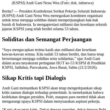
(KSPSI) Andi Gani Nena Wea (Foto: dok. istimewa)
Berita7
— Presiden Konfederasi Serikat Pekerja Seluruh Indonesia
(KSPSI) Andi Gani Nena Wea menegaskan komitmen organisasi
untuk terus menjaga soliditas dalam memperjuangkan hak-hak
buruh di Indonesia. Ia mengapresiasi militansi dan kesetiaan seluruh
jajaran KSPSI yang telah berdiri selama 53 tahun.
Soliditas dan Semangat Perjuangan
“Saya mengucapkan terima kasih atas militansi dan kesetiaan
kawan-kawan semua. Kita sudah 53 tahun berdiri, dan harus tetap
bersemangat menjaga soliditas serta solidaritas,” ujar Andi Gani
dalam acara tasyakuran peringatan HUT ke-53 KSPSI di Pusdiklat
KSPSI, Jatiluhur, Purwakarta, Jawa Barat, Sabtu (21/2/2026).
Sikap Kritis tapi Dialogis
Andi Gani memastikan KSPSI akan tetap mengedepankan sikap
kritis namun dialogis terhadap pemerintah. Ia menekankan bahwa
kedekatan dengan presiden, Polri, maupun para menteri tidak akan
mengurangi upaya KSPSI dalam menyuarakan aspirasi pekerja.
“Kami akan tetap kritis. Dekat dengan presiden, dekat dengan Polri,