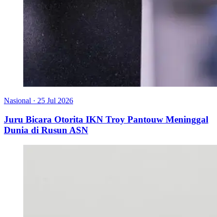
Nasional
·
25 Jul 2026
Juru Bicara Otorita IKN Troy Pantouw Meninggal
Dunia di Rusun ASN