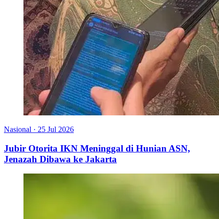
Nasional
·
25 Jul 2026
Jubir Otorita IKN Meninggal di Hunian ASN,
Jenazah Dibawa ke Jakarta