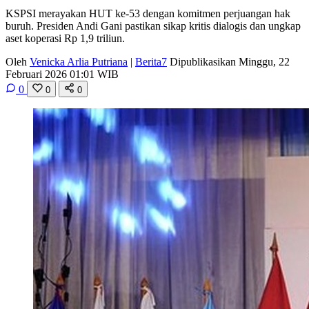
KSPSI merayakan HUT ke-53 dengan komitmen perjuangan hak
buruh. Presiden Andi Gani pastikan sikap kritis dialogis dan ungkap
aset koperasi Rp 1,9 triliun.
Oleh
Venicka Arlia Putriana
|
Berita7
Dipublikasikan Minggu, 22
Februari 2026 01:01 WIB
0
0
0