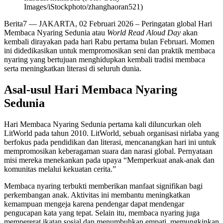
Images/iStockphoto/zhanghaoran521)
Berita7
— JAKARTA, 02 Februari 2026 – Peringatan global Hari
Membaca Nyaring Sedunia atau
World Read Aloud Day
akan
kembali dirayakan pada hari Rabu pertama bulan Februari. Momen
ini didedikasikan untuk mempromosikan seni dan praktik membaca
nyaring yang bertujuan menghidupkan kembali tradisi membaca
serta meningkatkan literasi di seluruh dunia.
Asal-usul Hari Membaca Nyaring
Sedunia
Hari Membaca Nyaring Sedunia pertama kali diluncurkan oleh
LitWorld pada tahun 2010. LitWorld, sebuah organisasi nirlaba yang
berfokus pada pendidikan dan literasi, mencanangkan hari ini untuk
mempromosikan keberagaman suara dan narasi global. Pernyataan
misi mereka menekankan pada upaya “Memperkuat anak-anak dan
komunitas melalui kekuatan cerita.”
Membaca nyaring terbukti memberikan manfaat signifikan bagi
perkembangan anak. Aktivitas ini membantu meningkatkan
kemampuan mengeja karena pendengar dapat mendengar
pengucapan kata yang tepat. Selain itu, membaca nyaring juga
mempererat ikatan sosial dan menumbuhkan empati, memungkinkan