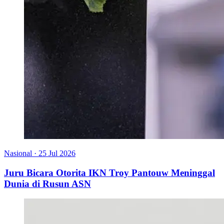
Nasional
·
25 Jul 2026
Juru Bicara Otorita IKN Troy Pantouw Meninggal
Dunia di Rusun ASN