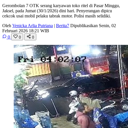
Gerombolan 7 OTK serang karyawan toko ritel di Pasar Minggu,
Jaksel, pada Jumat (30/1/2026) dini hari. Penyerangan dipicu
cekcok usai mobil pelaku tabrak motor. Polisi masih selidiki.
Oleh
Venicka Arlia Putriana
|
Berita7
Dipublikasikan Senin, 02
Februari 2026 18:21 WIB
0
0
0