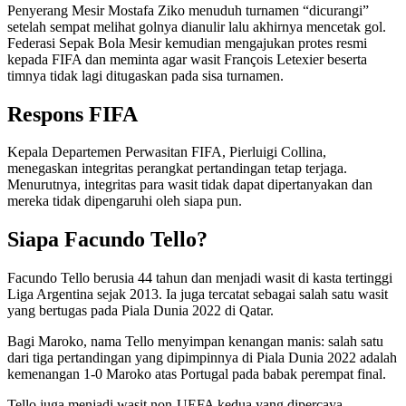
Penyerang Mesir Mostafa Ziko menuduh turnamen “dicurangi”
setelah sempat melihat golnya dianulir lalu akhirnya mencetak gol.
Federasi Sepak Bola Mesir kemudian mengajukan protes resmi
kepada FIFA dan meminta agar wasit François Letexier beserta
timnya tidak lagi ditugaskan pada sisa turnamen.
Respons FIFA
Kepala Departemen Perwasitan FIFA, Pierluigi Collina,
menegaskan integritas perangkat pertandingan tetap terjaga.
Menurutnya, integritas para wasit tidak dapat dipertanyakan dan
mereka tidak dipengaruhi oleh siapa pun.
Siapa Facundo Tello?
Facundo Tello berusia 44 tahun dan menjadi wasit di kasta tertinggi
Liga Argentina sejak 2013. Ia juga tercatat sebagai salah satu wasit
yang bertugas pada Piala Dunia 2022 di Qatar.
Bagi Maroko, nama Tello menyimpan kenangan manis: salah satu
dari tiga pertandingan yang dipimpinnya di Piala Dunia 2022 adalah
kemenangan 1-0 Maroko atas Portugal pada babak perempat final.
Tello juga menjadi wasit non-UEFA kedua yang dipercaya