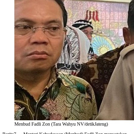
Menbud Fadli Zon (Tara Wahyu NV/detikJateng)