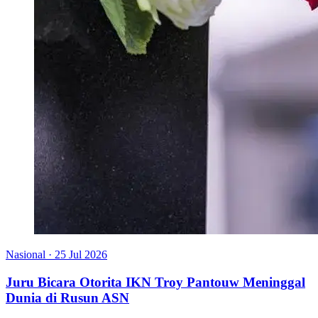
Nasional
·
25 Jul 2026
Juru Bicara Otorita IKN Troy Pantouw Meninggal
Dunia di Rusun ASN