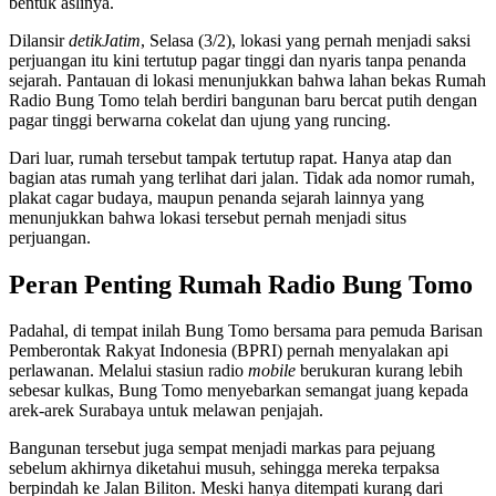
bentuk aslinya.
Dilansir
detikJatim
, Selasa (3/2), lokasi yang pernah menjadi saksi
perjuangan itu kini tertutup pagar tinggi dan nyaris tanpa penanda
sejarah. Pantauan di lokasi menunjukkan bahwa lahan bekas Rumah
Radio Bung Tomo telah berdiri bangunan baru bercat putih dengan
pagar tinggi berwarna cokelat dan ujung yang runcing.
Dari luar, rumah tersebut tampak tertutup rapat. Hanya atap dan
bagian atas rumah yang terlihat dari jalan. Tidak ada nomor rumah,
plakat cagar budaya, maupun penanda sejarah lainnya yang
menunjukkan bahwa lokasi tersebut pernah menjadi situs
perjuangan.
Peran Penting Rumah Radio Bung Tomo
Padahal, di tempat inilah Bung Tomo bersama para pemuda Barisan
Pemberontak Rakyat Indonesia (BPRI) pernah menyalakan api
perlawanan. Melalui stasiun radio
mobile
berukuran kurang lebih
sebesar kulkas, Bung Tomo menyebarkan semangat juang kepada
arek-arek Surabaya untuk melawan penjajah.
Bangunan tersebut juga sempat menjadi markas para pejuang
sebelum akhirnya diketahui musuh, sehingga mereka terpaksa
berpindah ke Jalan Biliton. Meski hanya ditempati kurang dari