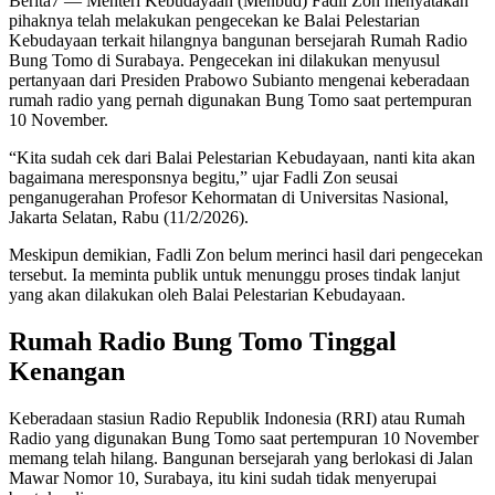
Berita7
— Menteri Kebudayaan (Menbud) Fadli Zon menyatakan
pihaknya telah melakukan pengecekan ke Balai Pelestarian
Kebudayaan terkait hilangnya bangunan bersejarah Rumah Radio
Bung Tomo di Surabaya. Pengecekan ini dilakukan menyusul
pertanyaan dari Presiden Prabowo Subianto mengenai keberadaan
rumah radio yang pernah digunakan Bung Tomo saat pertempuran
10 November.
“Kita sudah cek dari Balai Pelestarian Kebudayaan, nanti kita akan
bagaimana meresponsnya begitu,” ujar Fadli Zon seusai
penganugerahan Profesor Kehormatan di Universitas Nasional,
Jakarta Selatan, Rabu (11/2/2026).
Meskipun demikian, Fadli Zon belum merinci hasil dari pengecekan
tersebut. Ia meminta publik untuk menunggu proses tindak lanjut
yang akan dilakukan oleh Balai Pelestarian Kebudayaan.
Rumah Radio Bung Tomo Tinggal
Kenangan
Keberadaan stasiun Radio Republik Indonesia (RRI) atau Rumah
Radio yang digunakan Bung Tomo saat pertempuran 10 November
memang telah hilang. Bangunan bersejarah yang berlokasi di Jalan
Mawar Nomor 10, Surabaya, itu kini sudah tidak menyerupai