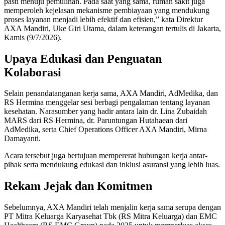
pasti menuju pemulihan. Pada saat yang sama, rumah sakit juga
memperoleh kejelasan mekanisme pembiayaan yang mendukung
proses layanan menjadi lebih efektif dan efisien,” kata Direktur
AXA Mandiri, Uke Giri Utama, dalam keterangan tertulis di Jakarta,
Kamis (9/7/2026).
Upaya Edukasi dan Penguatan
Kolaborasi
Selain penandatanganan kerja sama, AXA Mandiri, AdMedika, dan
RS Hermina menggelar sesi berbagi pengalaman tentang layanan
kesehatan. Narasumber yang hadir antara lain dr. Lina Zubaidah
MARS dari RS Hermina, dr. Paruntungan Hutahaean dari
AdMedika, serta Chief Operations Officer AXA Mandiri, Mirna
Damayanti.
Acara tersebut juga bertujuan mempererat hubungan kerja antar-
pihak serta mendukung edukasi dan inklusi asuransi yang lebih luas.
Rekam Jejak dan Komitmen
Sebelumnya, AXA Mandiri telah menjalin kerja sama serupa dengan
PT Mitra Keluarga Karyasehat Tbk (RS Mitra Keluarga) dan EMC