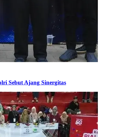
lri Sebut Ajang Sinergitas