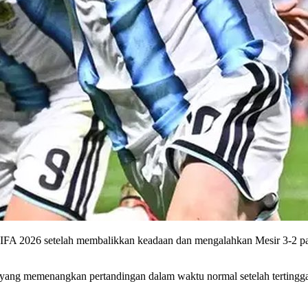
A 2026 setelah membalikkan keadaan dan mengalahkan Mesir 3-2 pada 
a yang memenangkan pertandingan dalam waktu normal setelah tertingg