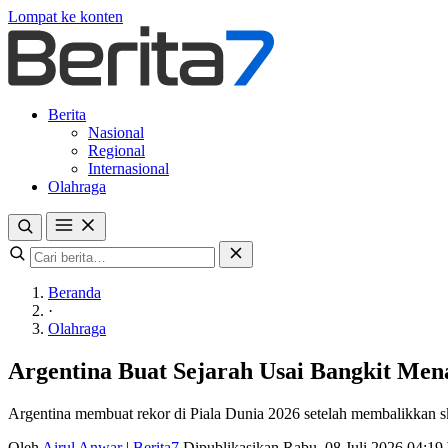
Lompat ke konten
Berita
Nasional
Regional
Internasional
Olahraga
Beranda
·
Olahraga
Argentina Buat Sejarah Usai Bangkit Men
Argentina membuat rekor di Piala Dunia 2026 setelah membalikkan s
Oleh
Airul Anwar
|
Berita7
Dipublikasikan Rabu, 08 Juli 2026 04:1