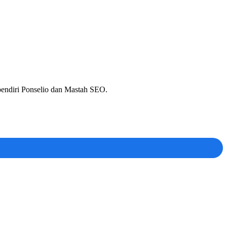
 pendiri Ponselio dan Mastah SEO.