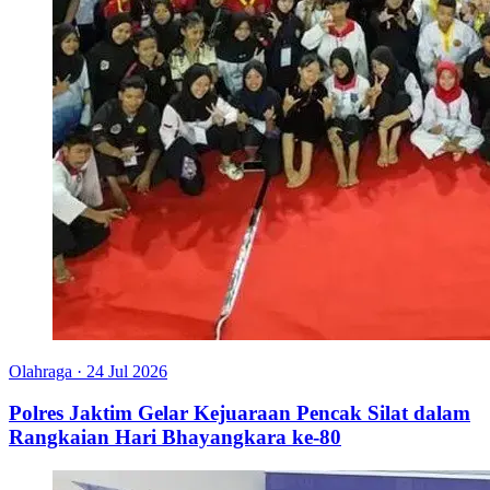
Olahraga
·
24 Jul 2026
Polres Jaktim Gelar Kejuaraan Pencak Silat dalam
Rangkaian Hari Bhayangkara ke-80