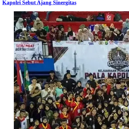
Kapolri Sebut Ajang Sinergitas