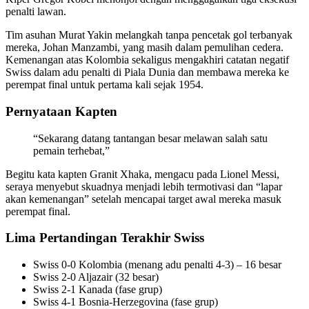
penalti lawan.
Tim asuhan Murat Yakin melangkah tanpa pencetak gol terbanyak
mereka, Johan Manzambi, yang masih dalam pemulihan cedera.
Kemenangan atas Kolombia sekaligus mengakhiri catatan negatif
Swiss dalam adu penalti di Piala Dunia dan membawa mereka ke
perempat final untuk pertama kali sejak 1954.
Pernyataan Kapten
“Sekarang datang tantangan besar melawan salah satu
pemain terhebat,”
Begitu kata kapten Granit Xhaka, mengacu pada Lionel Messi,
seraya menyebut skuadnya menjadi lebih termotivasi dan “lapar
akan kemenangan” setelah mencapai target awal mereka masuk
perempat final.
Lima Pertandingan Terakhir Swiss
Swiss 0-0 Kolombia (menang adu penalti 4-3) – 16 besar
Swiss 2-0 Aljazair (32 besar)
Swiss 2-1 Kanada (fase grup)
Swiss 4-1 Bosnia-Herzegovina (fase grup)