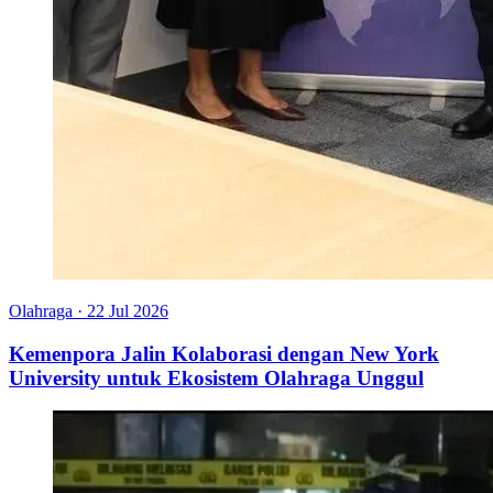
Olahraga
·
22 Jul 2026
Kemenpora Jalin Kolaborasi dengan New York
University untuk Ekosistem Olahraga Unggul