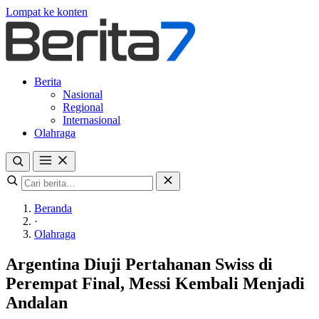
Lompat ke konten
Berita
Nasional
Regional
Internasional
Olahraga
Beranda
·
Olahraga
Argentina Diuji Pertahanan Swiss di
Perempat Final, Messi Kembali Menjadi
Andalan