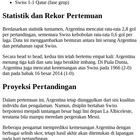
Swiss 1-1 Qatar (fase grup)
Statistik dan Rekor Pertemuan
Berdasarkan statistik turnamen, Argentina mencatat rata-rata 2,8 gol
per pertandingan, sementara Swiss kebobolan rata-rata 0,6 gol per
laga. Data ini menggambarkan benturan antara lini serang Argentina
dan pertahanan rapat Swiss.
Secara head to head, kedua tim telah bertemu empat kali: Argentina
menang tiga kali dan satu laga berakhir imbang. Di Piala Dunia,
Argentina juga mencatat kemenangan atas Swiss pada 1966 (2-0)
dan pada babak 16 besar 2014 (1-0).
Proyeksi Pertandingan
Dalam pertemuan ini, Argentina tetap diunggulkan dari sisi kualitas
individu dan pengalaman. Namun, disiplin bertahan Swiss
berpotensi menjadi tantangan besar bagi lini depan La Albiceleste,
terutama bila mampu meredam pergerakan Messi.
Beberapa pengamat memprediksi kemenangan Argentina dengan
berbagai selisih skor, tetapi hasil akhir akan ditentukan di lapangan
pada hari pertandingan.