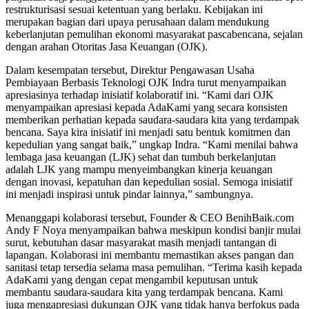
restrukturisasi sesuai ketentuan yang berlaku. Kebijakan ini
merupakan bagian dari upaya perusahaan dalam mendukung
keberlanjutan pemulihan ekonomi masyarakat pascabencana, sejalan
dengan arahan Otoritas Jasa Keuangan (OJK).
Dalam kesempatan tersebut, Direktur Pengawasan Usaha
Pembiayaan Berbasis Teknologi OJK Indra turut menyampaikan
apresiasinya terhadap inisiatif kolaboratif ini. “Kami dari OJK
menyampaikan apresiasi kepada AdaKami yang secara konsisten
memberikan perhatian kepada saudara-saudara kita yang terdampak
bencana. Saya kira inisiatif ini menjadi satu bentuk komitmen dan
kepedulian yang sangat baik,” ungkap Indra. “Kami menilai bahwa
lembaga jasa keuangan (LJK) sehat dan tumbuh berkelanjutan
adalah LJK yang mampu menyeimbangkan kinerja keuangan
dengan inovasi, kepatuhan dan kepedulian sosial. Semoga inisiatif
ini menjadi inspirasi untuk pindar lainnya,” sambungnya.
Menanggapi kolaborasi tersebut, Founder & CEO BenihBaik.com
Andy F Noya menyampaikan bahwa meskipun kondisi banjir mulai
surut, kebutuhan dasar masyarakat masih menjadi tantangan di
lapangan. Kolaborasi ini membantu memastikan akses pangan dan
sanitasi tetap tersedia selama masa pemulihan. “Terima kasih kepada
AdaKami yang dengan cepat mengambil keputusan untuk
membantu saudara-saudara kita yang terdampak bencana. Kami
juga mengapresiasi dukungan OJK yang tidak hanya berfokus pada