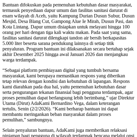
Bantuan difokuskan pada pemenuhan kebutuhan dasar masyarakat,
termasuk penyediaan dapur umum dan fasilitas sanitasi darurat di
enam wilayah di Aceh, yaitu Kampung Durian Dusun Subur, Dusun
Mesjid, Desa Blang Cut, Gampong Alue Ie Mirah, Dusun Pasi, dan
Kota Lintang. Dapur umum disiapkan untuk melayani hingga 100
orang per hari dengan tiga kali waktu makan. Pada saat yang sama,
fasilitas sanitasi darurat dilengkapi tandon air bersih berkapasitas
5.000 liter beserta sarana pendukung lainnya di setiap titik
penyaluran. Program bantuan ini dilaksanakan secara bertahap sejak
akhir Desember 2025 hingga awal Januari 2026 dan menjangkau
warga terdampak.
“Sebagai platform pembiayaan digital yang tumbuh bersama
masyarakat, kami berupaya memastikan respons yang diberikan
tetap relevan dengan kondisi dan kebutuhan di lapangan. Respons
kami diarahkan pada dua hal, yaitu pemenuhan kebutuhan dasar
serta pengurangan tekanan finansial bagi pengguna terdampak, agar
proses pemulihan dapat berlangsung lebih berimbang,” ujar Direktur
Utama (Dirut) AdaKami Bernardino Vega, dalam keterangan
tertulis, Senin (2/2/2026). “Kami berharap bantuan ini dapat
membantu meringankan beban masyarakat dalam proses
pemulihan,” sambungnya.
Selain penyaluran bantuan, AdaKami juga memberikan relaksasi
pinjaman bagi pengguna di wilayah terdampak bencana melalui opsi