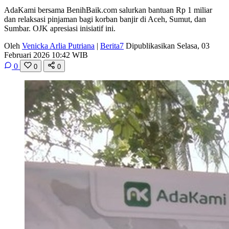
AdaKami bersama BenihBaik.com salurkan bantuan Rp 1 miliar
dan relaksasi pinjaman bagi korban banjir di Aceh, Sumut, dan
Sumbar. OJK apresiasi inisiatif ini.
Oleh
Venicka Arlia Putriana
|
Berita7
Dipublikasikan Selasa, 03
Februari 2026 10:42 WIB
0
0
0