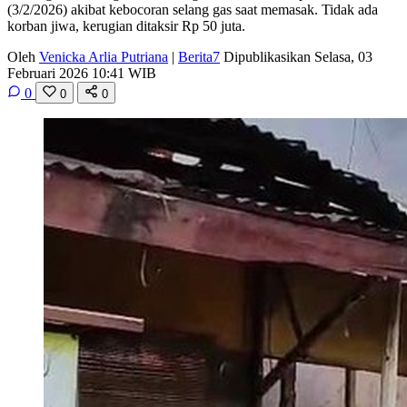
(3/2/2026) akibat kebocoran selang gas saat memasak. Tidak ada
korban jiwa, kerugian ditaksir Rp 50 juta.
Oleh
Venicka Arlia Putriana
|
Berita7
Dipublikasikan Selasa, 03
Februari 2026 10:41 WIB
0
0
0