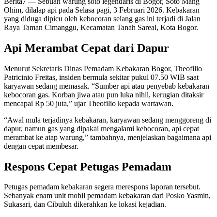
Berita7
— Sebuah warung soto legendaris di Bogor, Soto Mang
Ohim, dilalap api pada Selasa pagi, 3 Februari 2026. Kebakaran
yang diduga dipicu oleh kebocoran selang gas ini terjadi di Jalan
Raya Taman Cimanggu, Kecamatan Tanah Sareal, Kota Bogor.
Api Merambat Cepat dari Dapur
Menurut Sekretaris Dinas Pemadam Kebakaran Bogor, Theofilio
Patricinio Freitas, insiden bermula sekitar pukul 07.50 WIB saat
karyawan sedang memasak. “Sumber api atau penyebab kebakaran
kebocoran gas. Korban jiwa atau pun luka nihil, kerugian ditaksir
mencapai Rp 50 juta,” ujar Theofilio kepada wartawan.
“Awal mula terjadinya kebakaran, karyawan sedang menggoreng di
dapur, namun gas yang dipakai mengalami kebocoran, api cepat
merambat ke atap warung,” tambahnya, menjelaskan bagaimana api
dengan cepat membesar.
Respons Cepat Petugas Pemadam
Petugas pemadam kebakaran segera merespons laporan tersebut.
Sebanyak enam unit mobil pemadam kebakaran dari Posko Yasmin,
Sukasari, dan Cibuluh dikerahkan ke lokasi kejadian.