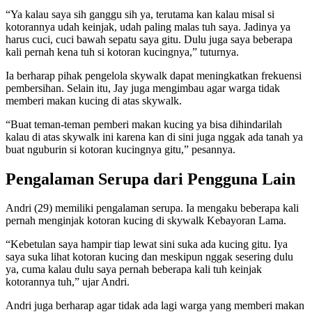
“Ya kalau saya sih ganggu sih ya, terutama kan kalau misal si
kotorannya udah keinjak, udah paling malas tuh saya. Jadinya ya
harus cuci, cuci bawah sepatu saya gitu. Dulu juga saya beberapa
kali pernah kena tuh si kotoran kucingnya,” tuturnya.
Ia berharap pihak pengelola skywalk dapat meningkatkan frekuensi
pembersihan. Selain itu, Jay juga mengimbau agar warga tidak
memberi makan kucing di atas skywalk.
“Buat teman-teman pemberi makan kucing ya bisa dihindarilah
kalau di atas skywalk ini karena kan di sini juga nggak ada tanah ya
buat nguburin si kotoran kucingnya gitu,” pesannya.
Pengalaman Serupa dari Pengguna Lain
Andri (29) memiliki pengalaman serupa. Ia mengaku beberapa kali
pernah menginjak kotoran kucing di skywalk Kebayoran Lama.
“Kebetulan saya hampir tiap lewat sini suka ada kucing gitu. Iya
saya suka lihat kotoran kucing dan meskipun nggak sesering dulu
ya, cuma kalau dulu saya pernah beberapa kali tuh keinjak
kotorannya tuh,” ujar Andri.
Andri juga berharap agar tidak ada lagi warga yang memberi makan