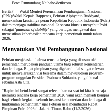
Foto: Rumondang Naibaho/detikcom
Berita7
— Wakil Menteri Perencanaan Pembangunan Nasional
(PPN)/Wakil Kepala Bappenas, Febrian Alphyanto Ruddyard,
menekankan krusialnya peran Kepolisian Republik Indonesia (Polri)
dalam menjaga stabilitas nasional. Ia secara khusus menyebut Polri
sebagai
‘guardian of stability’
yang bertugas mengawal dan
memastikan keberhasilan rencana kerja pemerintah untuk tahun
2026.
Menyatukan Visi Pembangunan Nasional
Febrian menjelaskan bahwa rencana kerja yang disusun oleh
pemerintah merupakan panduan utama bagi seluruh kementerian
dan lembaga. Rapat pimpinan yang digelar dinilai sangat relevan
untuk menyelaraskan visi bersama dalam mewujudkan program-
program unggulan Presiden Prabowo Subianto, yang dikenal
sebagai Asta Cita.
“Rapim ini betul-betul sangat relevan karena saat ini kita baru saja
memiliki rencana kerja pemerintah 2026 yang akan menjadi kompas
bagi seluruh kegiatan seluruh instansi kementerian dan lembaga di
lingkungan pemerintah,” ujar Febrian usai menghadiri Rapat
Pimpinan Polri 2026 di Jakarta Timur, Rabu (11/2/2026).