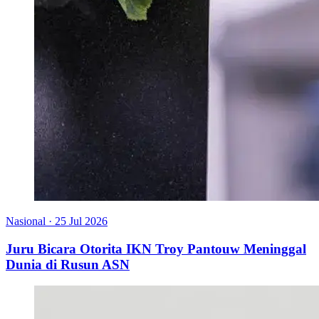
Nasional
·
25 Jul 2026
Juru Bicara Otorita IKN Troy Pantouw Meninggal
Dunia di Rusun ASN