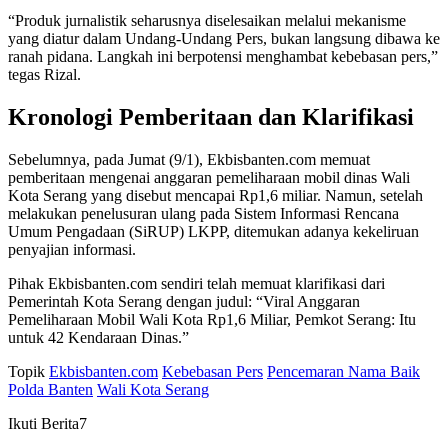
“Produk jurnalistik seharusnya diselesaikan melalui mekanisme
yang diatur dalam Undang-Undang Pers, bukan langsung dibawa ke
ranah pidana. Langkah ini berpotensi menghambat kebebasan pers,”
tegas Rizal.
Kronologi Pemberitaan dan Klarifikasi
Sebelumnya, pada Jumat (9/1), Ekbisbanten.com memuat
pemberitaan mengenai anggaran pemeliharaan mobil dinas Wali
Kota Serang yang disebut mencapai Rp1,6 miliar. Namun, setelah
melakukan penelusuran ulang pada Sistem Informasi Rencana
Umum Pengadaan (SiRUP) LKPP, ditemukan adanya kekeliruan
penyajian informasi.
Pihak Ekbisbanten.com sendiri telah memuat klarifikasi dari
Pemerintah Kota Serang dengan judul: “Viral Anggaran
Pemeliharaan Mobil Wali Kota Rp1,6 Miliar, Pemkot Serang: Itu
untuk 42 Kendaraan Dinas.”
Topik
Ekbisbanten.com
Kebebasan Pers
Pencemaran Nama Baik
Polda Banten
Wali Kota Serang
Ikuti Berita7