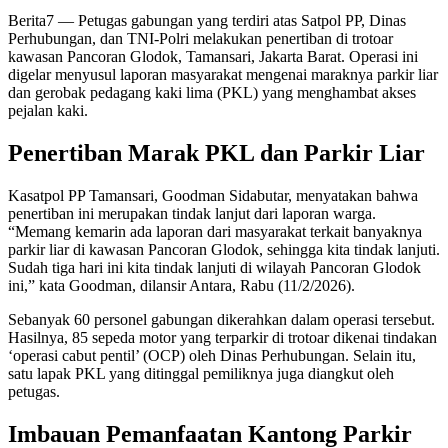
Berita7
— Petugas gabungan yang terdiri atas Satpol PP, Dinas
Perhubungan, dan TNI-Polri melakukan penertiban di trotoar
kawasan Pancoran Glodok, Tamansari, Jakarta Barat. Operasi ini
digelar menyusul laporan masyarakat mengenai maraknya parkir liar
dan gerobak pedagang kaki lima (PKL) yang menghambat akses
pejalan kaki.
Penertiban Marak PKL dan Parkir Liar
Kasatpol PP Tamansari, Goodman Sidabutar, menyatakan bahwa
penertiban ini merupakan tindak lanjut dari laporan warga.
“Memang kemarin ada laporan dari masyarakat terkait banyaknya
parkir liar di kawasan Pancoran Glodok, sehingga kita tindak lanjuti.
Sudah tiga hari ini kita tindak lanjuti di wilayah Pancoran Glodok
ini,” kata Goodman, dilansir Antara, Rabu (11/2/2026).
Sebanyak 60 personel gabungan dikerahkan dalam operasi tersebut.
Hasilnya, 85 sepeda motor yang terparkir di trotoar dikenai tindakan
‘operasi cabut pentil’ (OCP) oleh Dinas Perhubungan. Selain itu,
satu lapak PKL yang ditinggal pemiliknya juga diangkut oleh
petugas.
Imbauan Pemanfaatan Kantong Parkir