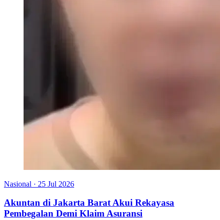
Nasional
·
25 Jul 2026
Akuntan di Jakarta Barat Akui Rekayasa
Pembegalan Demi Klaim Asuransi