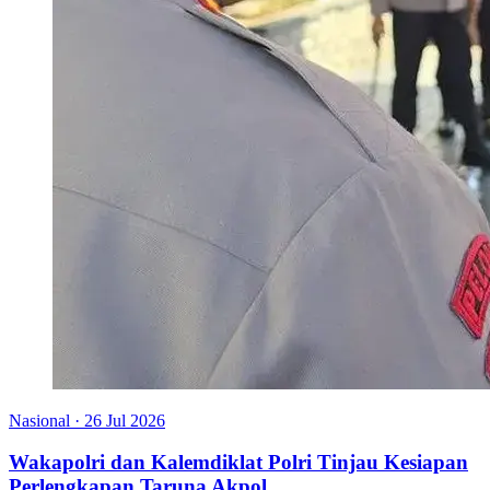
Nasional
·
26 Jul 2026
Wakapolri dan Kalemdiklat Polri Tinjau Kesiapan
Perlengkapan Taruna Akpol