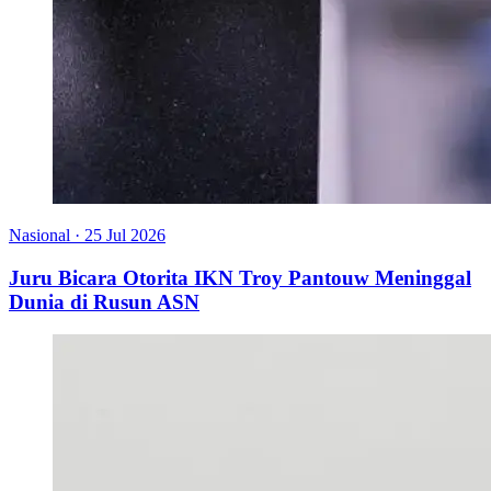
Nasional
·
25 Jul 2026
Juru Bicara Otorita IKN Troy Pantouw Meninggal
Dunia di Rusun ASN