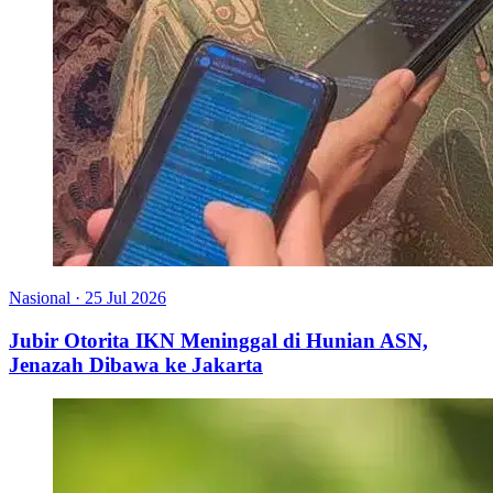
Nasional
·
25 Jul 2026
Jubir Otorita IKN Meninggal di Hunian ASN,
Jenazah Dibawa ke Jakarta