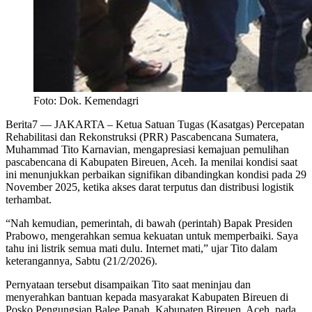
Foto: Dok. Kemendagri
Berita7
— JAKARTA – Ketua Satuan Tugas (Kasatgas) Percepatan
Rehabilitasi dan Rekonstruksi (PRR) Pascabencana Sumatera,
Muhammad Tito Karnavian, mengapresiasi kemajuan pemulihan
pascabencana di Kabupaten Bireuen, Aceh. Ia menilai kondisi saat
ini menunjukkan perbaikan signifikan dibandingkan kondisi pada 29
November 2025, ketika akses darat terputus dan distribusi logistik
terhambat.
“Nah kemudian, pemerintah, di bawah (perintah) Bapak Presiden
Prabowo, mengerahkan semua kekuatan untuk memperbaiki. Saya
tahu ini listrik semua mati dulu. Internet mati,” ujar Tito dalam
keterangannya, Sabtu (21/2/2026).
Pernyataan tersebut disampaikan Tito saat meninjau dan
menyerahkan bantuan kepada masyarakat Kabupaten Bireuen di
Posko Pengungsian Balee Panah, Kabupaten Bireuen, Aceh, pada