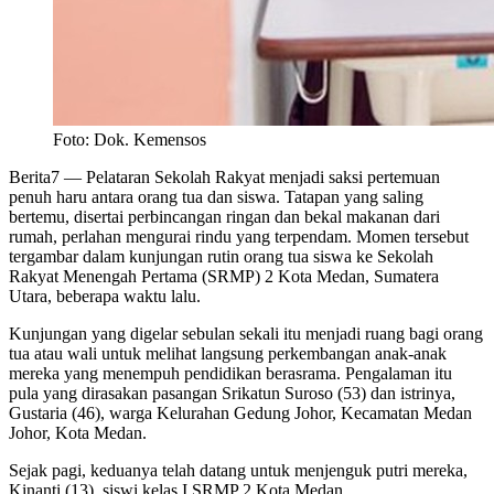
Foto: Dok. Kemensos
Berita7
— Pelataran Sekolah Rakyat menjadi saksi pertemuan
penuh haru antara orang tua dan siswa. Tatapan yang saling
bertemu, disertai perbincangan ringan dan bekal makanan dari
rumah, perlahan mengurai rindu yang terpendam. Momen tersebut
tergambar dalam kunjungan rutin orang tua siswa ke Sekolah
Rakyat Menengah Pertama (SRMP) 2 Kota Medan, Sumatera
Utara, beberapa waktu lalu.
Kunjungan yang digelar sebulan sekali itu menjadi ruang bagi orang
tua atau wali untuk melihat langsung perkembangan anak-anak
mereka yang menempuh pendidikan berasrama. Pengalaman itu
pula yang dirasakan pasangan Srikatun Suroso (53) dan istrinya,
Gustaria (46), warga Kelurahan Gedung Johor, Kecamatan Medan
Johor, Kota Medan.
Sejak pagi, keduanya telah datang untuk menjenguk putri mereka,
Kinanti (13), siswi kelas I SRMP 2 Kota Medan.