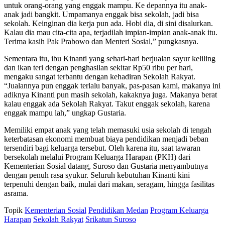
untuk orang-orang yang enggak mampu. Ke depannya itu anak-
anak jadi bangkit. Umpamanya enggak bisa sekolah, jadi bisa
sekolah. Keinginan dia kerja pun ada. Hobi dia, di sini disalurkan.
Kalau dia mau cita-cita apa, terjadilah impian-impian anak-anak itu.
Terima kasih Pak Prabowo dan Menteri Sosial,” pungkasnya.
Sementara itu, ibu Kinanti yang sehari-hari berjualan sayur keliling
dan ikan teri dengan penghasilan sekitar Rp50 ribu per hari,
mengaku sangat terbantu dengan kehadiran Sekolah Rakyat.
“Jualannya pun enggak terlalu banyak, pas-pasan kami, makanya ini
adiknya Kinanti pun masih sekolah, kakaknya juga. Makanya berat
kalau enggak ada Sekolah Rakyat. Takut enggak sekolah, karena
enggak mampu lah,” ungkap Gustaria.
Memiliki empat anak yang telah memasuki usia sekolah di tengah
keterbatasan ekonomi membuat biaya pendidikan menjadi beban
tersendiri bagi keluarga tersebut. Oleh karena itu, saat tawaran
bersekolah melalui Program Keluarga Harapan (PKH) dari
Kementerian Sosial datang, Suroso dan Gustaria menyambutnya
dengan penuh rasa syukur. Seluruh kebutuhan Kinanti kini
terpenuhi dengan baik, mulai dari makan, seragam, hingga fasilitas
asrama.
Topik
Kementerian Sosial
Pendidikan Medan
Program Keluarga
Harapan
Sekolah Rakyat
Srikatun Suroso