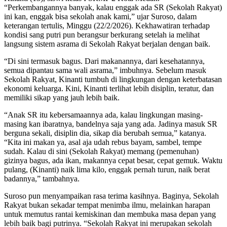
“Perkembangannya banyak, kalau enggak ada SR (Sekolah Rakyat)
ini kan, enggak bisa sekolah anak kami,” ujar Suroso, dalam
keterangan tertulis, Minggu (22/2/2026). Kekhawatiran terhadap
kondisi sang putri pun berangsur berkurang setelah ia melihat
langsung sistem asrama di Sekolah Rakyat berjalan dengan baik.
“Di sini termasuk bagus. Dari makanannya, dari kesehatannya,
semua dipantau sama wali asrama,” imbuhnya. Sebelum masuk
Sekolah Rakyat, Kinanti tumbuh di lingkungan dengan keterbatasan
ekonomi keluarga. Kini, Kinanti terlihat lebih disiplin, teratur, dan
memiliki sikap yang jauh lebih baik.
“Anak SR itu kebersamaannya ada, kalau lingkungan masing-
masing kan ibaratnya, bandelnya saja yang ada. Jadinya masuk SR
berguna sekali, disiplin dia, sikap dia berubah semua,” katanya.
“Kita ini makan ya, asal aja udah rebus bayam, sambel, tempe
sudah. Kalau di sini (Sekolah Rakyat) memang (pemenuhan)
gizinya bagus, ada ikan, makannya cepat besar, cepat gemuk. Waktu
pulang, (Kinanti) naik lima kilo, enggak pernah turun, naik berat
badannya,” tambahnya.
Suroso pun menyampaikan rasa terima kasihnya. Baginya, Sekolah
Rakyat bukan sekadar tempat menimba ilmu, melainkan harapan
untuk memutus rantai kemiskinan dan membuka masa depan yang
lebih baik bagi putrinya. “Sekolah Rakyat ini merupakan sekolah