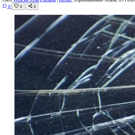
0
0
0