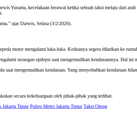
s Yunarta, kecelakaan berawal ketika sebuah taksi melaju dari arah u
r.
a,” ujar Darwis, Selasa (3/2/2026).
sepeda motor mengalami luka-luka. Keduanya segera dilarikan ke ruma
mengalami serangan epilepsi saat mengemudikan kendaraannya. Hal ini 
ada saat mengemudikan kendaraan. Yang menyebabkan kendaraan hilang
kukan secara kekeluargaan oleh pihak-pihak yang terlibat.
s Jakarta Timur
Polres Metro Jakarta Timur
Taksi Oleng