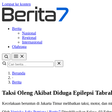
Lompat ke konten
Berita
Nasional
Regional
Internasional
Olahraga
Beranda
·
Berita
Taksi Oleng Akibat Diduga Epilepsi Tabra
Kecelakaan beruntun di Jakarta Timur melibatkan taksi, motor, dan m
Oleh
Venicka Arlia Putriana
|
Berita7
Dipublikasikan Selasa, 03 Feb