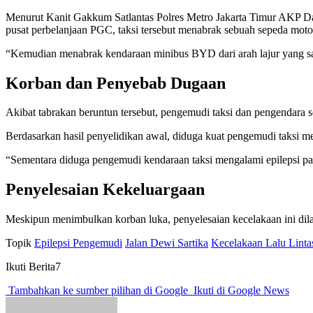
Menurut Kanit Gakkum Satlantas Polres Metro Jakarta Timur AKP Darwi
pusat perbelanjaan PGC, taksi tersebut menabrak sebuah sepeda moto
“Kemudian menabrak kendaraan minibus BYD dari arah lajur yang sam
Korban dan Penyebab Dugaan
Akibat tabrakan beruntun tersebut, pengemudi taksi dan pengendara 
Berdasarkan hasil penyelidikan awal, diduga kuat pengemudi taksi 
“Sementara diduga pengemudi kendaraan taksi mengalami epilepsi p
Penyelesaian Kekeluargaan
Meskipun menimbulkan korban luka, penyelesaian kecelakaan ini dila
Topik
Epilepsi Pengemudi
Jalan Dewi Sartika
Kecelakaan Lalu Linta
Ikuti Berita7
Tambahkan ke sumber pilihan di Google
Ikuti di Google News