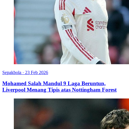
Sepakbola
·
23 Feb 2026
Mohamed Salah Mandul 9 Laga Beruntun,
Liverpool Menang Tipis atas Nottingham Forest