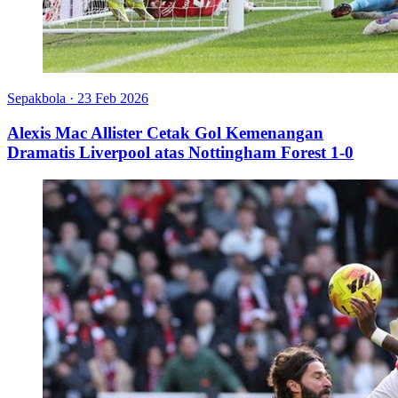
Sepakbola
·
23 Feb 2026
Alexis Mac Allister Cetak Gol Kemenangan
Dramatis Liverpool atas Nottingham Forest 1-0