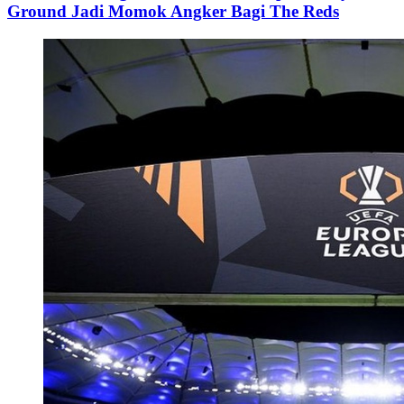
Ground Jadi Momok Angker Bagi The Reds