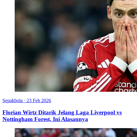
Sepakbola
·
23 Feb 2026
Florian Wirtz Ditarik Jelang Laga Liverpool vs
Nottingham Forest, Ini Alasannya