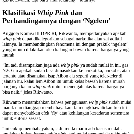
Klasifikasi
Whip Pink
dan
Perbandingannya dengan ‘Ngelem’
Anggota Komisi III DPR RI, Rikwanto, mempertanyakan apakah
whip pink
dapat dikategorikan sebagai narkotika atau zat adiktif
lainnya. Ia membandingkan fenomena ini dengan praktik ‘ngelem’
yang umum dilakukan oleh kalangan bawah karena harganya yang
murah.
“Ini tadi disampaikan juga ada
whip pink
ya sudah mulai in ini, gas
N2O itu apakah sudah bisa dimasukkan ke narkotika, narkoba, atau
tertentu atau disamakan isap Aibon aja seperti yang teler-teler di
jalanan itu. kalau lem Aibon itu untuk kelas bawah karena murah
harganya kalau
whip pink
untuk menengah atas karena harganya
bisa naik,” jelas Rikwanto.
Rikwanto menambahkan bahwa penggunaan
whip pink
sudah mulai
marak dan dianggap membahayakan. Ia mengkhawatirkan tren ini
dapat menyebabkan efek ‘fly’ atau kehilangan kesadaran sementara
untuk euforia sesaat.
“ini cukup membahayakan, jadi tren kemarin ada kasus mudah-
mudahan bukan karena
whip pink
, tapi mulai menggejala
whip pink