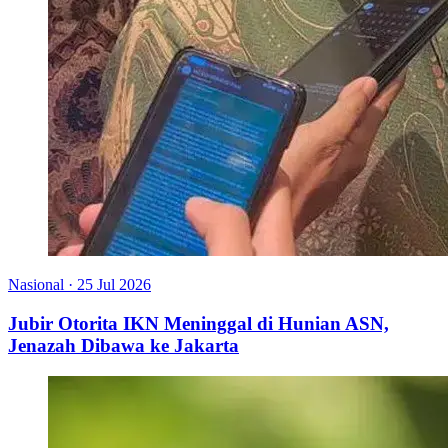
Nasional
·
25 Jul 2026
Jubir Otorita IKN Meninggal di Hunian ASN,
Jenazah Dibawa ke Jakarta