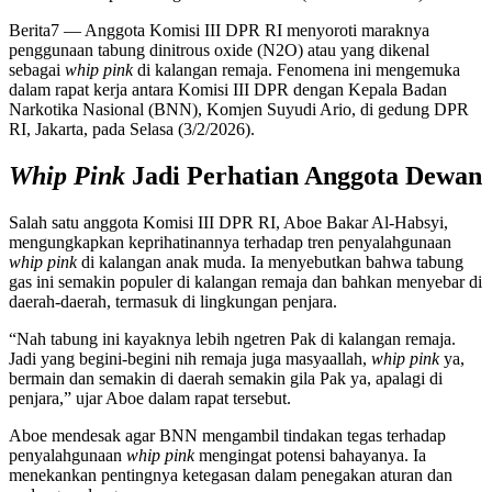
Berita7
— Anggota Komisi III DPR RI menyoroti maraknya
penggunaan tabung dinitrous oxide (N2O) atau yang dikenal
sebagai
whip pink
di kalangan remaja. Fenomena ini mengemuka
dalam rapat kerja antara Komisi III DPR dengan Kepala Badan
Narkotika Nasional (BNN), Komjen Suyudi Ario, di gedung DPR
RI, Jakarta, pada Selasa (3/2/2026).
Whip Pink
Jadi Perhatian Anggota Dewan
Salah satu anggota Komisi III DPR RI, Aboe Bakar Al-Habsyi,
mengungkapkan keprihatinannya terhadap tren penyalahgunaan
whip pink
di kalangan anak muda. Ia menyebutkan bahwa tabung
gas ini semakin populer di kalangan remaja dan bahkan menyebar di
daerah-daerah, termasuk di lingkungan penjara.
“Nah tabung ini kayaknya lebih ngetren Pak di kalangan remaja.
Jadi yang begini-begini nih remaja juga masyaallah,
whip pink
ya,
bermain dan semakin di daerah semakin gila Pak ya, apalagi di
penjara,” ujar Aboe dalam rapat tersebut.
Aboe mendesak agar BNN mengambil tindakan tegas terhadap
penyalahgunaan
whip pink
mengingat potensi bahayanya. Ia
menekankan pentingnya ketegasan dalam penegakan aturan dan