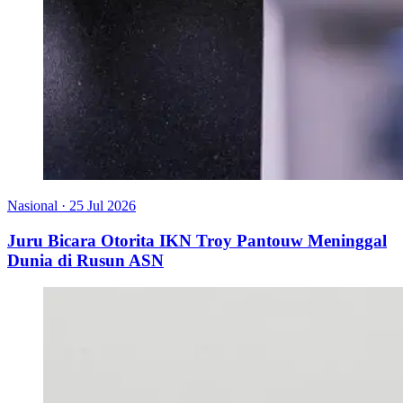
Nasional
·
25 Jul 2026
Juru Bicara Otorita IKN Troy Pantouw Meninggal
Dunia di Rusun ASN