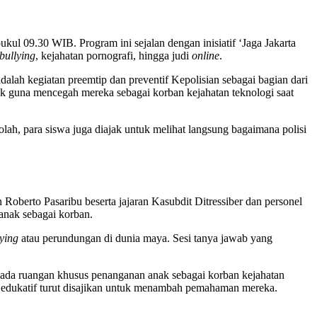
ul 09.30 WIB. Program ini sejalan dengan inisiatif ‘Jaga Jakarta
bullying
, kejahatan pornografi, hingga judi
online
.
dalah kegiatan preemtip dan preventif Kepolisian sebagai bagian dari
k guna mencegah mereka sebagai korban kejahatan teknologi saat
ah, para siswa juga diajak untuk melihat langsung bagaimana polisi
Roberto Pasaribu beserta jajaran Kasubdit Ditressiber dan personel
 anak sebagai korban.
lying
atau perundungan di dunia maya. Sesi tanya jawab yang
n pada ruangan khusus penanganan anak sebagai korban kejahatan
an edukatif turut disajikan untuk menambah pemahaman mereka.