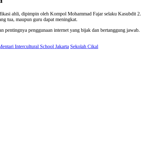
a
tifikasi ahli, dipimpin oleh Kompol Mohammad Fajar selaku Kasubdit 2.
orang tua, maupun guru dapat meningkat.
an pentingnya penggunaan internet yang bijak dan bertanggung jawab.
Mentari Intercultural School Jakarta
Sekolah Cikal