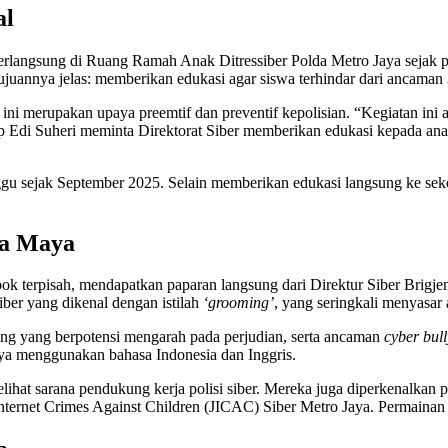
al
langsung di Ruang Ramah Anak Ditressiber Polda Metro Jaya sejak puk
Tujuannya jelas: memberikan edukasi agar siswa terhindar dari ancaman
ni merupakan upaya preemtif dan preventif kepolisian. “Kegiatan ini a
p Edi Suheri meminta Direktorat Siber memberikan edukasi kepada ana
ggu sejak September 2025. Selain memberikan edukasi langsung ke sekol
ia Maya
k terpisah, mendapatkan paparan langsung dari Direktur Siber Brigjen 
iber yang dikenal dengan istilah
‘grooming’
, yang seringkali menyasar
ring yang berpotensi mengarah pada perjudian, serta ancaman
cyber bul
anya menggunakan bahasa Indonesia dan Inggris.
elihat sarana pendukung kerja polisi siber. Mereka juga diperkenalka
 Internet Crimes Against Children (JICAC) Siber Metro Jaya. Permain