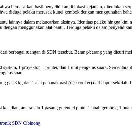
a berdasarkan hasil penyelidikan di lokasi kejadian, ditemukan serpi
“Bahwa diduga pelaku merusak kunci gembok dengan menggunakan bahan
tu lainnya dalam melancarkan aksinya. Identitas pelaku hingga kini ma
ru dengan menggunakan alat bantu. Terduga pelaku dalam penyelidika
dari berbagai ruangan di SDN tersebut. Barang-barang yang dicuri meli
system, 1 proyektor, 1 printer, dan 1 unit pengeras suara. Sementara i
engeras suara.
gas 3 kg dan 1 alat penanak nasi (rice cooker) dari dapur sekolah. Di r
i kejadian, antara lain 1 pasang gerendel pintu, 1 buah gembok, 1 buah
tronik
SDN Cibinong