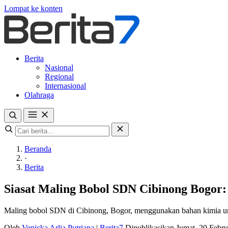
Lompat ke konten
Berita
Nasional
Regional
Internasional
Olahraga
Beranda
·
Berita
Siasat Maling Bobol SDN Cibinong Bogor
Maling bobol SDN di Cibinong, Bogor, menggunakan bahan kimia untu
Oleh
Venicka Arlia Putriana
|
Berita7
Dipublikasikan Jumat, 20 Febr