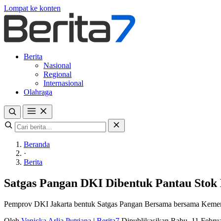
Lompat ke konten
Berita
Nasional
Regional
Internasional
Olahraga
Beranda
·
Berita
Satgas Pangan DKI Dibentuk Pantau Stok
Pemprov DKI Jakarta bentuk Satgas Pangan Bersama bersama Kementan
Oleh
Venicka Arlia Putriana
|
Berita7
Dipublikasikan Rabu, 11 Febru