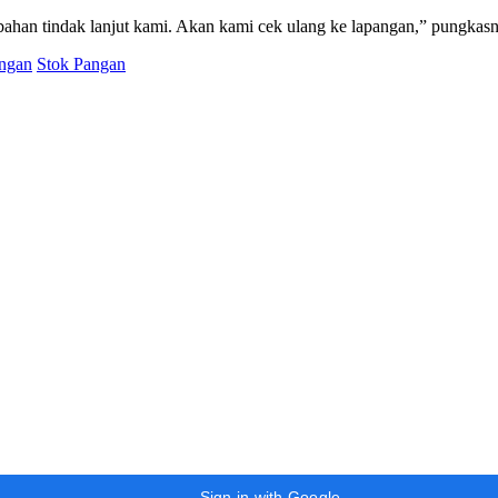
bahan tindak lanjut kami. Akan kami cek ulang ke lapangan,” pungkas
angan
Stok Pangan
Sign in with Google