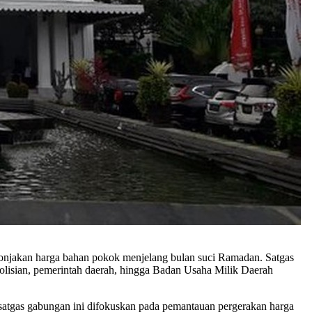
onjakan harga bahan pokok menjelang bulan suci Ramadan. Satgas
polisian, pemerintah daerah, hingga Badan Usaha Milik Daerah
atgas gabungan ini difokuskan pada pemantauan pergerakan harga