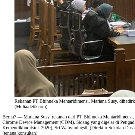
Rekanan PT Bhinneka Mentaridimensi, Mariana Susy, dihadir
(Mulia/detikcom)
Berita7
— Mariana Susy, rekanan dari PT Bhinneka Mentaridimensi, 
Chrome Device Management (CDM). Sidang yang digelar di Pengadila
Kemendikbudristek 2020), Sri Wahyuningsih (Direktur Sekolah Dasar
(tenaga konsultan).