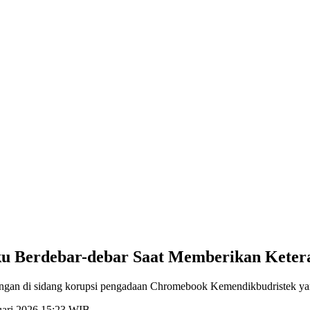
 Berdebar-debar Saat Memberikan Ketera
ngan di sidang korupsi pengadaan Chromebook Kemendikbudristek yang
ruari 2026 15:23 WIB