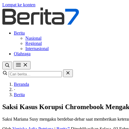
Lompat ke konten
Berita
Nasional
Regional
Internasional
Olahraga
Beranda
·
Berita
Saksi Kasus Korupsi Chromebook Mengaku
Saksi Mariana Susy mengaku berdebar-debar saat memberikan ketera
Oleh
Venicka Arlia Putriana
|
Berita7
Dipublikasikan Selasa, 03 Feb