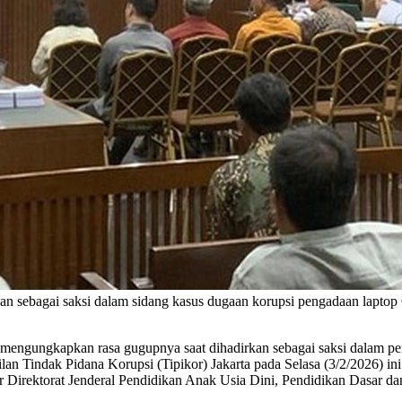
kan sebagai saksi dalam sidang kasus dugaan korupsi pengadaan la
mengungkapkan rasa gugupnya saat dihadirkan sebagai saksi dalam p
n Tindak Pidana Korupsi (Tipikor) Jakarta pada Selasa (3/2/2026) i
 Direktorat Jenderal Pendidikan Anak Usia Dini, Pendidikan Dasar da