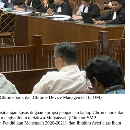
ptop Chromebook dan Chrome Device Management (CDM)
ersidangan kasus dugaan korupsi pengadaan laptop Chromebook dan
ni menghadirkan terdakwa Mulyatsyah (Direktur SMP
n Pendidikan Menengah 2020-2021), dan Ibrahim Arief alias Ibam