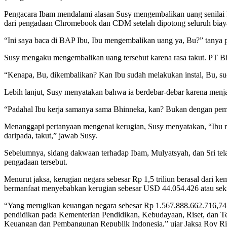
Pengacara Ibam mendalami alasan Susy mengembalikan uang senilai 
dari pengadaan Chromebook dan CDM setelah dipotong seluruh biaya
“Ini saya baca di BAP Ibu, Ibu mengembalikan uang ya, Bu?” tanya p
Susy mengaku mengembalikan uang tersebut karena rasa takut. PT 
“Kenapa, Bu, dikembalikan? Kan Ibu sudah melakukan instal, Bu, su
Lebih lanjut, Susy menyatakan bahwa ia berdebar-debar karena menja
“Padahal Ibu kerja samanya sama Bhinneka, kan? Bukan dengan pemerin
Menanggapi pertanyaan mengenai kerugian, Susy menyatakan, “Ibu ru
daripada, takut,” jawab Susy.
Sebelumnya, sidang dakwaan terhadap Ibam, Mulyatsyah, dan Sri tela
pengadaan tersebut.
Menurut jaksa, kerugian negara sebesar Rp 1,5 triliun berasal dari
bermanfaat menyebabkan kerugian sebesar USD 44.054.426 atau sekit
“Yang merugikan keuangan negara sebesar Rp 1.567.888.662.716,74 be
pendidikan pada Kementerian Pendidikan, Kebudayaan, Riset, dan
Keuangan dan Pembangunan Republik Indonesia,” ujar Jaksa Roy Ria