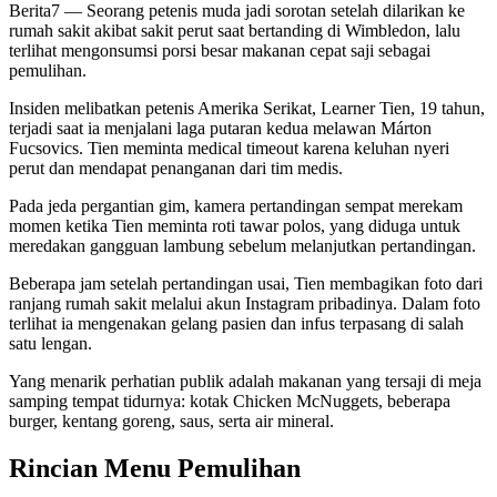
Berita7
— Seorang petenis muda jadi sorotan setelah dilarikan ke
rumah sakit akibat sakit perut saat bertanding di Wimbledon, lalu
terlihat mengonsumsi porsi besar makanan cepat saji sebagai
pemulihan.
Insiden melibatkan petenis Amerika Serikat, Learner Tien, 19 tahun,
terjadi saat ia menjalani laga putaran kedua melawan Márton
Fucsovics. Tien meminta medical timeout karena keluhan nyeri
perut dan mendapat penanganan dari tim medis.
Pada jeda pergantian gim, kamera pertandingan sempat merekam
momen ketika Tien meminta roti tawar polos, yang diduga untuk
meredakan gangguan lambung sebelum melanjutkan pertandingan.
Beberapa jam setelah pertandingan usai, Tien membagikan foto dari
ranjang rumah sakit melalui akun Instagram pribadinya. Dalam foto
terlihat ia mengenakan gelang pasien dan infus terpasang di salah
satu lengan.
Yang menarik perhatian publik adalah makanan yang tersaji di meja
samping tempat tidurnya: kotak Chicken McNuggets, beberapa
burger, kentang goreng, saus, serta air mineral.
Rincian Menu Pemulihan