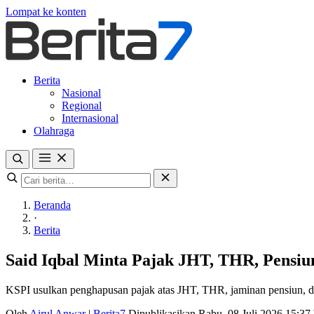
Lompat ke konten
Berita
Nasional
Regional
Internasional
Olahraga
Beranda
·
Berita
Said Iqbal Minta Pajak JHT, THR, Pensi
KSPI usulkan penghapusan pajak atas JHT, THR, jaminan pensiun, d
Oleh
Airul Anwar
|
Berita7
Dipublikasikan Rabu, 08 Juli 2026 15:3