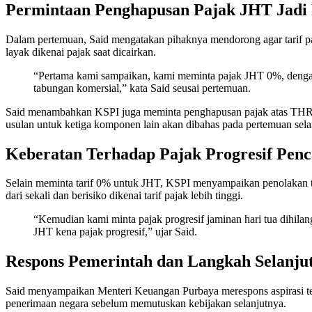
Permintaan Penghapusan Pajak JHT Jadi
Dalam pertemuan, Said mengatakan pihaknya mendorong agar tarif paj
layak dikenai pajak saat dicairkan.
“Pertama kami sampaikan, kami meminta pajak JHT 0%, dengan a
tabungan komersial,” kata Said seusai pertemuan.
Said menambahkan KSPI juga meminta penghapusan pajak atas THR, 
usulan untuk ketiga komponen lain akan dibahas pada pertemuan sela
Keberatan Terhadap Pajak Progresif Pen
Selain meminta tarif 0% untuk JHT, KSPI menyampaikan penolakan te
dari sekali dan berisiko dikenai tarif pajak lebih tinggi.
“Kemudian kami minta pajak progresif jaminan hari tua dihil
JHT kena pajak progresif,” ujar Said.
Respons Pemerintah dan Langkah Selanju
Said menyampaikan Menteri Keuangan Purbaya merespons aspirasi te
penerimaan negara sebelum memutuskan kebijakan selanjutnya.