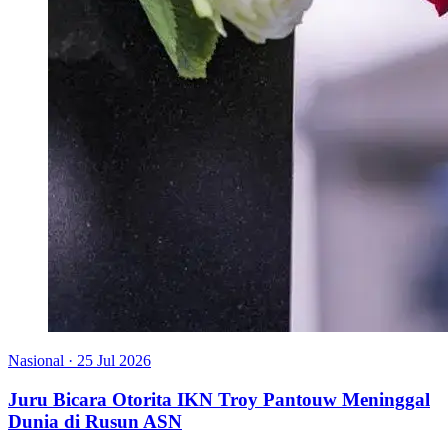
Nasional
·
25 Jul 2026
Juru Bicara Otorita IKN Troy Pantouw Meninggal
Dunia di Rusun ASN