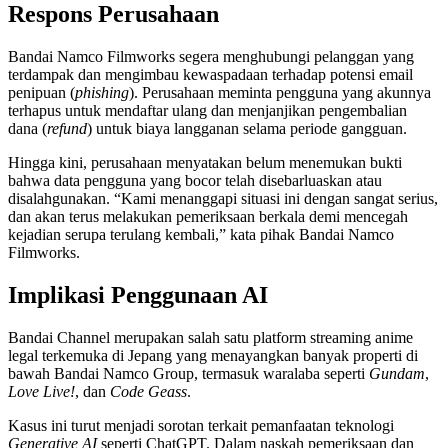
Respons Perusahaan
Bandai Namco Filmworks segera menghubungi pelanggan yang
terdampak dan mengimbau kewaspadaan terhadap potensi email
penipuan (
phishing
). Perusahaan meminta pengguna yang akunnya
terhapus untuk mendaftar ulang dan menjanjikan pengembalian
dana (
refund
) untuk biaya langganan selama periode gangguan.
Hingga kini, perusahaan menyatakan belum menemukan bukti
bahwa data pengguna yang bocor telah disebarluaskan atau
disalahgunakan. “Kami menanggapi situasi ini dengan sangat serius,
dan akan terus melakukan pemeriksaan berkala demi mencegah
kejadian serupa terulang kembali,” kata pihak Bandai Namco
Filmworks.
Implikasi Penggunaan AI
Bandai Channel merupakan salah satu platform streaming anime
legal terkemuka di Jepang yang menayangkan banyak properti di
bawah Bandai Namco Group, termasuk waralaba seperti
Gundam
,
Love Live!
, dan
Code Geass
.
Kasus ini turut menjadi sorotan terkait pemanfaatan teknologi
Generative AI
seperti ChatGPT. Dalam naskah pemeriksaan dan