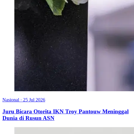
Nasional
·
25 Jul 2026
Juru Bicara Otorita IKN Troy Pantouw Meninggal
Dunia di Rusun ASN