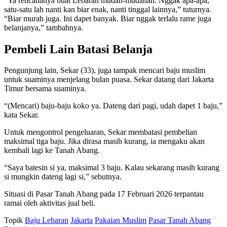
“Ya rencananya buat Lebaran mudah-mudahan. Nggak apa-apa,
satu-satu lah nanti kan biar enak, nanti tinggal lainnya,” tuturnya.
“Biar murah juga. Ini dapet banyak. Biar nggak terlalu rame juga
belanjanya,” tambahnya.
Pembeli Lain Batasi Belanja
Pengunjung lain, Sekar (33), juga tampak mencari baju muslim
untuk suaminya menjelang bulan puasa. Sekar datang dari Jakarta
Timur bersama suaminya.
“(Mencari) baju-baju koko ya. Dateng dari pagi, udah dapet 1 baju,”
kata Sekar.
Untuk mengontrol pengeluaran, Sekar membatasi pembelian
maksimal tiga baju. Jika dirasa masih kurang, ia mengaku akan
kembali lagi ke Tanah Abang.
“Saya batesin si ya, maksimal 3 baju. Kalau sekarang masih kurang
si mungkin dateng lagi si,” sebutnya.
Situasi di Pasar Tanah Abang pada 17 Februari 2026 terpantau
ramai oleh aktivitas jual beli.
Topik
Baju Lebaran
Jakarta
Pakaian Muslim
Pasar Tanah Abang