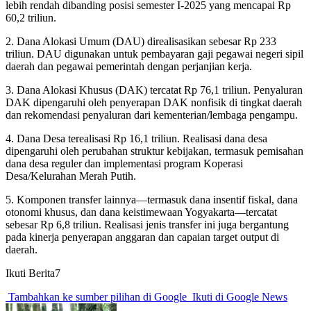
lebih rendah dibanding posisi semester I-2025 yang mencapai Rp
60,2 triliun.
2. Dana Alokasi Umum (DAU) direalisasikan sebesar Rp 233
triliun. DAU digunakan untuk pembayaran gaji pegawai negeri sipil
daerah dan pegawai pemerintah dengan perjanjian kerja.
3. Dana Alokasi Khusus (DAK) tercatat Rp 76,1 triliun. Penyaluran
DAK dipengaruhi oleh penyerapan DAK nonfisik di tingkat daerah
dan rekomendasi penyaluran dari kementerian/lembaga pengampu.
4. Dana Desa terealisasi Rp 16,1 triliun. Realisasi dana desa
dipengaruhi oleh perubahan struktur kebijakan, termasuk pemisahan
dana desa reguler dan implementasi program Koperasi
Desa/Kelurahan Merah Putih.
5. Komponen transfer lainnya—termasuk dana insentif fiskal, dana
otonomi khusus, dan dana keistimewaan Yogyakarta—tercatat
sebesar Rp 6,8 triliun. Realisasi jenis transfer ini juga bergantung
pada kinerja penyerapan anggaran dan capaian target output di
daerah.
Ikuti Berita7
Tambahkan ke sumber pilihan di Google
Ikuti di Google News