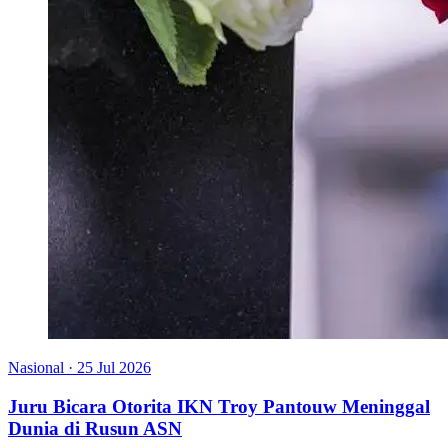
Nasional
·
25 Jul 2026
Juru Bicara Otorita IKN Troy Pantouw Meninggal
Dunia di Rusun ASN