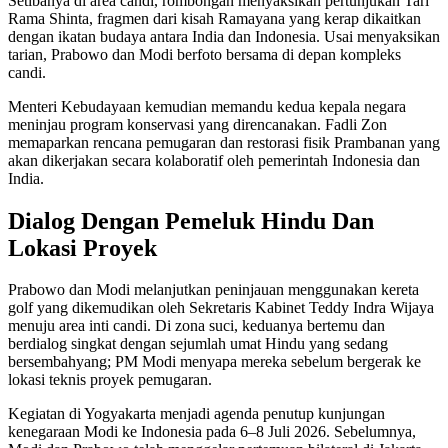
Setibanya di area candi, rombongan menyaksikan pertunjukan Tari
Rama Shinta, fragmen dari kisah Ramayana yang kerap dikaitkan
dengan ikatan budaya antara India dan Indonesia. Usai menyaksikan
tarian, Prabowo dan Modi berfoto bersama di depan kompleks
candi.
Menteri Kebudayaan kemudian memandu kedua kepala negara
meninjau program konservasi yang direncanakan. Fadli Zon
memaparkan rencana pemugaran dan restorasi fisik Prambanan yang
akan dikerjakan secara kolaboratif oleh pemerintah Indonesia dan
India.
Dialog Dengan Pemeluk Hindu Dan
Lokasi Proyek
Prabowo dan Modi melanjutkan peninjauan menggunakan kereta
golf yang dikemudikan oleh Sekretaris Kabinet Teddy Indra Wijaya
menuju area inti candi. Di zona suci, keduanya bertemu dan
berdialog singkat dengan sejumlah umat Hindu yang sedang
bersembahyang; PM Modi menyapa mereka sebelum bergerak ke
lokasi teknis proyek pemugaran.
Kegiatan di Yogyakarta menjadi agenda penutup kunjungan
kenegaraan Modi ke Indonesia pada 6–8 Juli 2026. Sebelumnya,