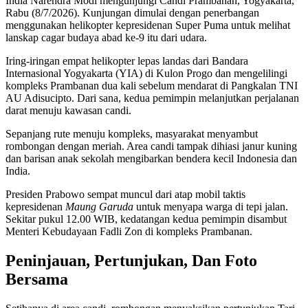
India Narendra Modi mengunjungi Candi Prambanan, Yogyakarta,
Rabu (8/7/2026). Kunjungan dimulai dengan penerbangan
menggunakan helikopter kepresidenan Super Puma untuk melihat
lanskap cagar budaya abad ke-9 itu dari udara.
Iring-iringan empat helikopter lepas landas dari Bandara
Internasional Yogyakarta (YIA) di Kulon Progo dan mengelilingi
kompleks Prambanan dua kali sebelum mendarat di Pangkalan TNI
AU Adisucipto. Dari sana, kedua pemimpin melanjutkan perjalanan
darat menuju kawasan candi.
Sepanjang rute menuju kompleks, masyarakat menyambut
rombongan dengan meriah. Area candi tampak dihiasi janur kuning
dan barisan anak sekolah mengibarkan bendera kecil Indonesia dan
India.
Presiden Prabowo sempat muncul dari atap mobil taktis
kepresidenan
Maung Garuda
untuk menyapa warga di tepi jalan.
Sekitar pukul 12.00 WIB, kedatangan kedua pemimpin disambut
Menteri Kebudayaan Fadli Zon di kompleks Prambanan.
Peninjauan, Pertunjukan, Dan Foto
Bersama