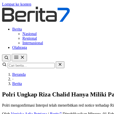
Lompat ke konten
Berita
Nasional
Regional
Internasional
Olahraga
Beranda
·
Berita
Polri Ungkap Riza Chalid Hanya Miliki Pa
Polri mengonfirmasi Interpol telah menerbitkan red notice terhadap R
Oleh
Venicka Arlia Putriana
|
Berita7
Dipublikasikan Minggu, 01 Fe