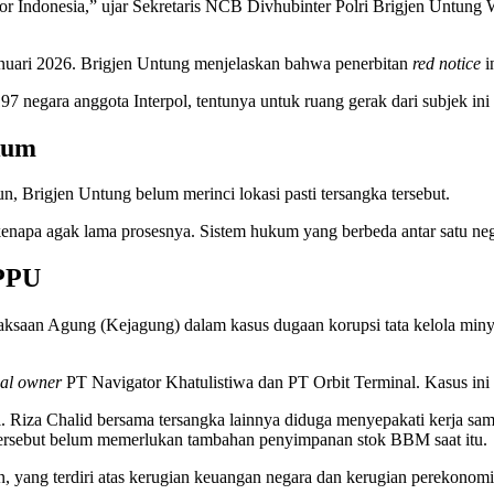
por Indonesia,” ujar Sekretaris NCB Divhubinter Polri Brigjen Untung
anuari 2026. Brigjen Untung menjelaskan bahwa penerbitan
red notice
i
197 negara anggota Interpol, tentunya untuk ruang gerak dari subjek ini 
kum
 Brigjen Untung belum merinci lokasi pasti tersangka tersebut.
kenapa agak lama prosesnya. Sistem hukum yang berbeda antar satu ne
TPPU
ejaksaan Agung (Kejagung) dalam kasus dugaan korupsi tata kelola mi
ial owner
PT Navigator Khatulistiwa dan PT Orbit Terminal. Kasus ini 
ini. Riza Chalid bersama tersangka lainnya diduga menyepakati kerja
n tersebut belum memerlukan tambahan penyimpanan stok BBM saat itu.
, yang terdiri atas kerugian keuangan negara dan kerugian perekonomi