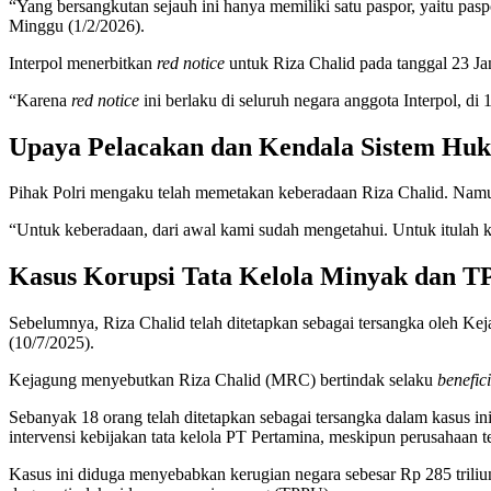
“Yang bersangkutan sejauh ini hanya memiliki satu paspor, yaitu pas
Minggu (1/2/2026).
Interpol menerbitkan
red notice
untuk Riza Chalid pada tanggal 23 J
“Karena
red notice
ini berlaku di seluruh negara anggota Interpol, di 
Upaya Pelacakan dan Kendala Sistem Hu
Pihak Polri mengaku telah memetakan keberadaan Riza Chalid. Namun,
“Untuk keberadaan, dari awal kami sudah mengetahui. Untuk itulah 
Kasus Korupsi Tata Kelola Minyak dan 
Sebelumnya, Riza Chalid telah ditetapkan sebagai tersangka oleh K
(10/7/2025).
Kejagung menyebutkan Riza Chalid (MRC) bertindak selaku
benefic
Sebanyak 18 orang telah ditetapkan sebagai tersangka dalam kasus 
intervensi kebijakan tata kelola PT Pertamina, meskipun perusahaa
Kasus ini diduga menyebabkan kerugian negara sebesar Rp 285 triliun