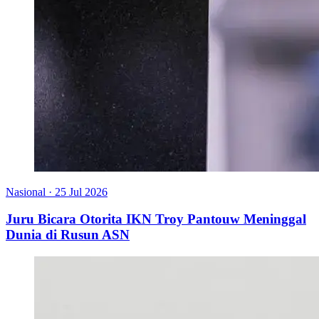
Nasional
·
25 Jul 2026
Juru Bicara Otorita IKN Troy Pantouw Meninggal
Dunia di Rusun ASN