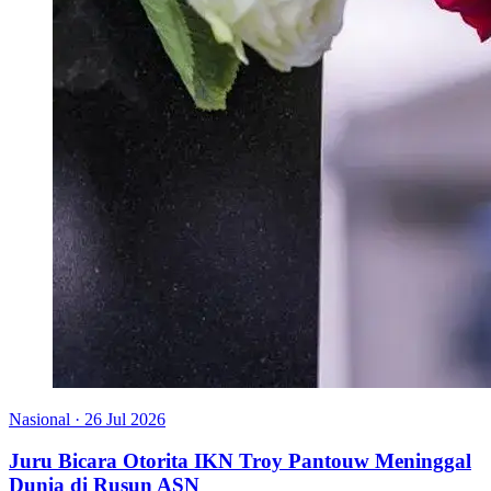
Nasional
·
26 Jul 2026
Juru Bicara Otorita IKN Troy Pantouw Meninggal
Dunia di Rusun ASN