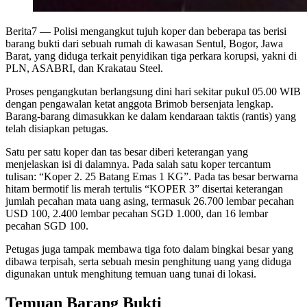
Berita7
— Polisi mengangkut tujuh koper dan beberapa tas berisi
barang bukti dari sebuah rumah di kawasan Sentul, Bogor, Jawa
Barat, yang diduga terkait penyidikan tiga perkara korupsi, yakni di
PLN, ASABRI, dan Krakatau Steel.
Proses pengangkutan berlangsung dini hari sekitar pukul 05.00 WIB
dengan pengawalan ketat anggota Brimob bersenjata lengkap.
Barang-barang dimasukkan ke dalam kendaraan taktis (rantis) yang
telah disiapkan petugas.
Satu per satu koper dan tas besar diberi keterangan yang
menjelaskan isi di dalamnya. Pada salah satu koper tercantum
tulisan: “Koper 2. 25 Batang Emas 1 KG”. Pada tas besar berwarna
hitam bermotif lis merah tertulis “KOPER 3” disertai keterangan
jumlah pecahan mata uang asing, termasuk 26.700 lembar pecahan
USD 100, 2.400 lembar pecahan SGD 1.000, dan 16 lembar
pecahan SGD 100.
Petugas juga tampak membawa tiga foto dalam bingkai besar yang
dibawa terpisah, serta sebuah mesin penghitung uang yang diduga
digunakan untuk menghitung temuan uang tunai di lokasi.
Temuan Barang Bukti