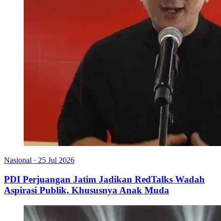
Nasional
·
25 Jul 2026
PDI Perjuangan Jatim Jadikan RedTalks Wadah
Aspirasi Publik, Khususnya Anak Muda