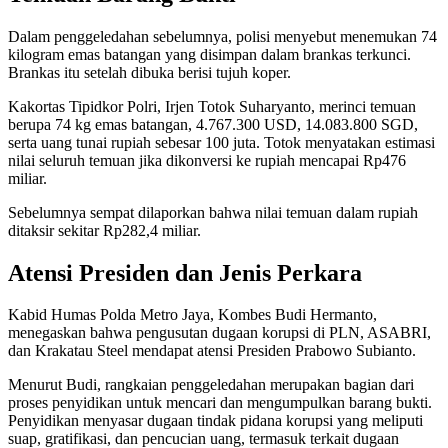
Dalam penggeledahan sebelumnya, polisi menyebut menemukan 74
kilogram emas batangan yang disimpan dalam brankas terkunci.
Brankas itu setelah dibuka berisi tujuh koper.
Kakortas Tipidkor Polri, Irjen Totok Suharyanto, merinci temuan
berupa 74 kg emas batangan, 4.767.300 USD, 14.083.800 SGD,
serta uang tunai rupiah sebesar 100 juta. Totok menyatakan estimasi
nilai seluruh temuan jika dikonversi ke rupiah mencapai Rp476
miliar.
Sebelumnya sempat dilaporkan bahwa nilai temuan dalam rupiah
ditaksir sekitar Rp282,4 miliar.
Atensi Presiden dan Jenis Perkara
Kabid Humas Polda Metro Jaya, Kombes Budi Hermanto,
menegaskan bahwa pengusutan dugaan korupsi di PLN, ASABRI,
dan Krakatau Steel mendapat atensi Presiden Prabowo Subianto.
Menurut Budi, rangkaian penggeledahan merupakan bagian dari
proses penyidikan untuk mencari dan mengumpulkan barang bukti.
Penyidikan menyasar dugaan tindak pidana korupsi yang meliputi
suap, gratifikasi, dan pencucian uang, termasuk terkait dugaan