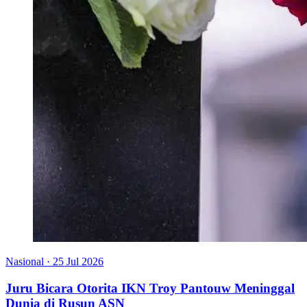
Nasional
·
25 Jul 2026
Juru Bicara Otorita IKN Troy Pantouw Meninggal
Dunia di Rusun ASN