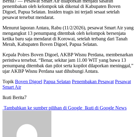
Berita7
— Pesawat Smart Air dilaporkan menjadi sasaran
penembakan oleh kelompok tak dikenal di Kabupaten Boven
Digoel, Papua Selatan. Insiden tragis ini terjadi sesaat setelah
pesawat tersebut mendarat.
Menurut laporan Antara, Rabu (11/2/2026), pesawat Smart Air yang
mengangkut 13 penumpang ditembak oleh kelompok bersenjata
ketika baru saja mendarat di Korowai, setelah terbang dari Tanah
Merah, Kabupaten Boven Digoel, Papua Selatan.
Kepala Polres Boven Digoel, AKBP Wisnu Perdana, membenarkan
peristiwa tersebut. “Benar, sekitar jam 11.00 WIT yang bawa 13
penumpang ditembak dan pilot serta kopilot dilaporkan meninggal,”
ujar AKBP Wisnu Perdana saat dihubungi Antara.
Topik
Boven Digoel
Papua Selatan
Penembakan Pesawat
Pesawat
Smart Air
Ikuti Berita7
Tambahkan ke sumber pilihan di Google
Ikuti di Google News