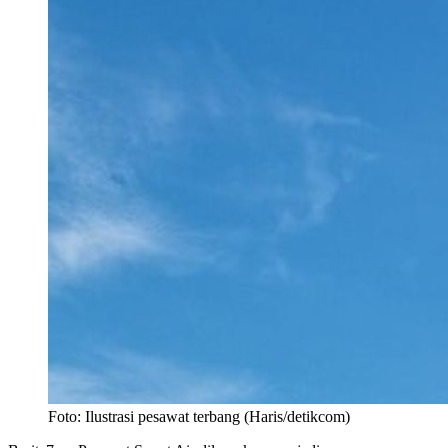
Foto: Ilustrasi pesawat terbang (Haris/detikcom)