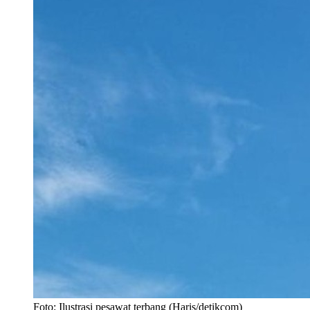
Foto: Ilustrasi pesawat terbang (Haris/detikcom)