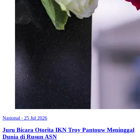
Nasional
·
25 Jul 2026
Juru Bicara Otorita IKN Troy Pantouw Meninggal
Dunia di Rusun ASN