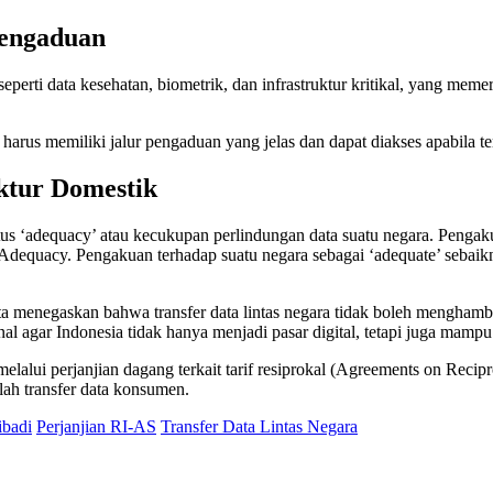
Pengaduan
, seperti data kesehatan, biometrik, dan infrastruktur kritikal, yang 
s memiliki jalur pengaduan yang jelas dan dapat diakses apabila terj
ktur Domestik
tus ‘adequacy’ atau kecukupan perlindungan data suatu negara. Pengaku
s Adequacy. Pengakuan terhadap suatu negara sebagai ‘adequate’ sebaikn
ta menegaskan bahwa transfer data lintas negara tidak boleh menghamb
l agar Indonesia tidak hanya menjadi pasar digital, tetapi juga mampu
alui perjanjian dagang terkait tarif resiprokal (Agreements on Reci
lah transfer data konsumen.
ibadi
Perjanjian RI-AS
Transfer Data Lintas Negara