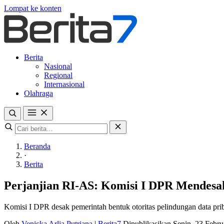
Lompat ke konten
Berita
Nasional
Regional
Internasional
Olahraga
Beranda
·
Berita
Perjanjian RI-AS: Komisi I DPR Mendesa
Komisi I DPR desak pemerintah bentuk otoritas pelindungan data pribad
Oleh
Venicka Arlia Putriana
|
Berita7
Dipublikasikan Senin, 23 Febr