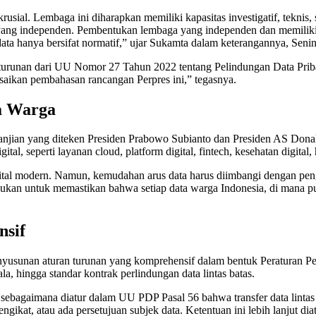
usial. Lembaga ini diharapkan memiliki kapasitas investigatif, tekn
 yang independen. Pembentukan lembaga yang independen dan memiliki ka
ata hanya bersifat normatif,” ujar Sukamta dalam keterangannya, Senin
) turunan dari UU Nomor 27 Tahun 2022 tentang Pelindungan Data Prib
saikan pembahasan rancangan Perpres ini,” tegasnya.
ta Warga
janjian yang diteken Presiden Prabowo Subianto dan Presiden AS Donald
ital, seperti layanan cloud, platform digital, fintech, kesehatan digita
gital modern. Namun, kemudahan arus data harus diimbangi dengan peng
ukan untuk memastikan bahwa setiap data warga Indonesia, di mana pun
nsif
usunan aturan turunan yang komprehensif dalam bentuk Peraturan Pemer
, hingga standar kontrak perlindungan data lintas batas.
ia sebagaimana diatur dalam UU PDP Pasal 56 bahwa transfer data lintas
gikat, atau ada persetujuan subjek data. Ketentuan ini lebih lanjut dia