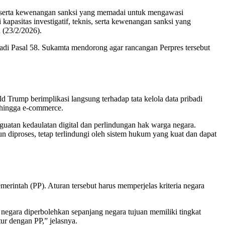
is, serta kewenangan sanksi yang memadai untuk mengawasi
pasitas investigatif, teknis, serta kewenangan sanksi yang
 (23/2/2026).
adi Pasal 58. Sukamta mendorong agar rancangan Perpres tersebut
 Trump berimplikasi langsung terhadap tata kelola data pribadi
l, hingga e-commerce.
uatan kedaulatan digital dan perlindungan hak warga negara.
 diproses, tetap terlindungi oleh sistem hukum yang kuat dan dapat
intah (PP). Aturan tersebut harus memperjelas kriteria negara
 negara diperbolehkan sepanjang negara tujuan memiliki tingkat
tur dengan PP,” jelasnya.