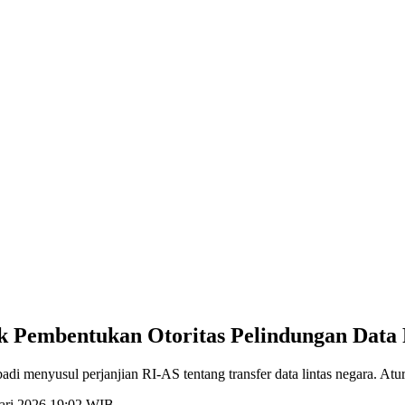
k Pembentukan Otoritas Pelindungan Data 
i menyusul perjanjian RI-AS tentang transfer data lintas negara. Aturan
uari 2026 19:02 WIB