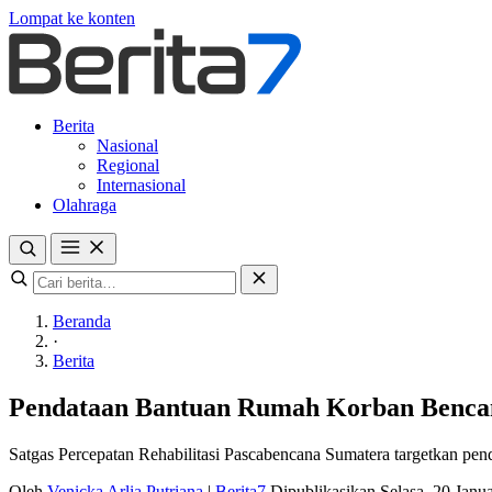
Lompat ke konten
Berita
Nasional
Regional
Internasional
Olahraga
Beranda
·
Berita
Pendataan Bantuan Rumah Korban Bencan
Satgas Percepatan Rehabilitasi Pascabencana Sumatera targetkan pen
Oleh
Venicka Arlia Putriana
|
Berita7
Dipublikasikan Selasa, 20 Jan