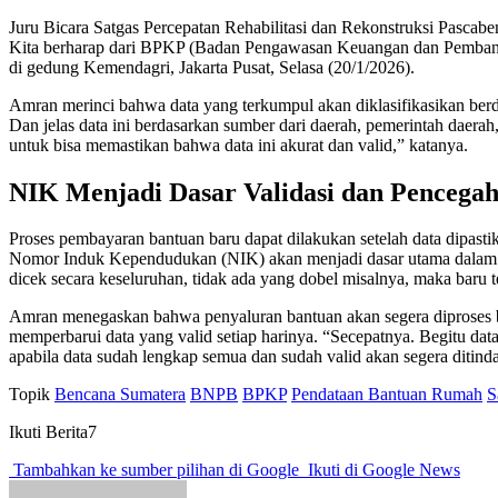
Juru Bicara Satgas Percepatan Rehabilitasi dan Rekonstruksi Pascabe
Kita berharap dari BPKP (Badan Pengawasan Keuangan dan Pembangun
di gedung Kemendagri, Jakarta Pusat, Selasa (20/1/2026).
Amran merinci bahwa data yang terkumpul akan diklasifikasikan berdas
Dan jelas data ini berdasarkan sumber dari daerah, pemerintah daera
untuk bisa memastikan bahwa data ini akurat dan valid,” katanya.
NIK Menjadi Dasar Validasi dan Pencega
Proses pembayaran bantuan baru dapat dilakukan setelah data dipa
Nomor Induk Kependudukan (NIK) akan menjadi dasar utama dalam me
dicek secara keseluruhan, tidak ada yang dobel misalnya, maka baru te
Amran menegaskan bahwa penyaluran bantuan akan segera diproses beg
memperbarui data yang valid setiap harinya. “Secepatnya. Begitu dat
apabila data sudah lengkap semua dan sudah valid akan segera ditinda
Topik
Bencana Sumatera
BNPB
BPKP
Pendataan Bantuan Rumah
S
Ikuti Berita7
Tambahkan ke sumber pilihan di Google
Ikuti di Google News