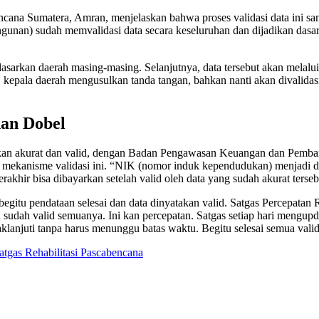
ncana Sumatera, Amran, menjelaskan bahwa proses validasi data ini san
an) sudah memvalidasi data secara keseluruhan dan dijadikan dasar
arkan daerah masing-masing. Selanjutnya, data tersebut akan melalui p
h, kepala daerah mengusulkan tanda tangan, bahkan nanti akan divalida
han Dobel
stikan akurat dan valid, dengan Badan Pengawasan Keuangan dan Pemb
kanisme validasi ini. “NIK (nomor induk kependudukan) menjadi dasa
rakhir bisa dibayarkan setelah valid oleh data yang sudah akurat terseb
itu pendataan selesai dan data dinyatakan valid. Satgas Percepatan R
a sudah valid semuanya. Ini kan percepatan. Satgas setiap hari mengup
klanjuti tanpa harus menunggu batas waktu. Begitu selesai semua valid
atgas Rehabilitasi Pascabencana