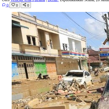
0
0
0