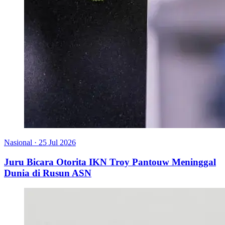
Nasional
·
25 Jul 2026
Juru Bicara Otorita IKN Troy Pantouw Meninggal
Dunia di Rusun ASN