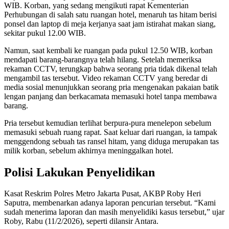
WIB. Korban, yang sedang mengikuti rapat Kementerian
Perhubungan di salah satu ruangan hotel, menaruh tas hitam berisi
ponsel dan laptop di meja kerjanya saat jam istirahat makan siang,
sekitar pukul 12.00 WIB.
Namun, saat kembali ke ruangan pada pukul 12.50 WIB, korban
mendapati barang-barangnya telah hilang. Setelah memeriksa
rekaman CCTV, terungkap bahwa seorang pria tidak dikenal telah
mengambil tas tersebut. Video rekaman CCTV yang beredar di
media sosial menunjukkan seorang pria mengenakan pakaian batik
lengan panjang dan berkacamata memasuki hotel tanpa membawa
barang.
Pria tersebut kemudian terlihat berpura-pura menelepon sebelum
memasuki sebuah ruang rapat. Saat keluar dari ruangan, ia tampak
menggendong sebuah tas ransel hitam, yang diduga merupakan tas
milik korban, sebelum akhirnya meninggalkan hotel.
Polisi Lakukan Penyelidikan
Kasat Reskrim Polres Metro Jakarta Pusat, AKBP Roby Heri
Saputra, membenarkan adanya laporan pencurian tersebut. “Kami
sudah menerima laporan dan masih menyelidiki kasus tersebut,” ujar
Roby, Rabu (11/2/2026), seperti dilansir Antara.