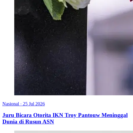
Nasional
·
25 Jul 2026
Juru Bicara Otorita IKN Troy Pantouw Meninggal
Dunia di Rusun ASN