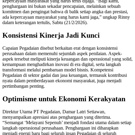
kepercayaan masyarakat yang harus terus dijaga. “Bagi kami,
penghargaan ini bukan sekadar pencapaian, melainkan sebuah
komitmen dan pengingat bahwa di balik setiap angka dan prestasi,
ada kepercayaan masyarakat yang harus kami jaga,” ungkap Rinny
dalam keterangan tertulis, Sabtu (21/2/2026).
Konsistensi Kinerja Jadi Kunci
Capaian Pegadaian disebut berkaitan erat dengan konsistensi
perusahaan dalam memenuhi sejumlah aspek penilaian. Aspek-
aspek tersebut meliputi kinerja keuangan dan operasional yang solid,
kemampuan menghadirkan inovasi di era digital, serta langkah
transformasi melalui pembaruan model bisnis. Kompetensi
Pegadaian di sektor gadai dan jasa keuangan, termasuk kontribusi
nyata dalam pemberdayaan ekonomi masyarakat, juga menjadi
pertimbangan penting.
Optimisme untuk Ekonomi Kerakyatan
Direktur Utama PT Pegadaian, Damar Latri Setiawan,
menyampaikan apresiasi atas penghargaan yang diterima.
“Semangat ‘Melayani Sepenuh’ menjadi fondasi utama dalam setiap
langkah operasional perusahaan. Penghargaan ini diharapkan
menjadi energi baru bagi seluruh insan Pegadaian di seluruh