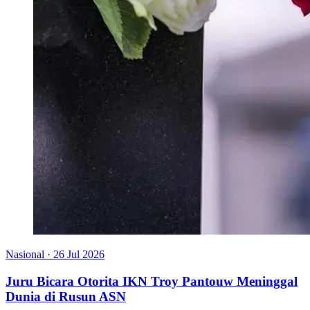
Nasional
·
26 Jul 2026
Juru Bicara Otorita IKN Troy Pantouw Meninggal
Dunia di Rusun ASN