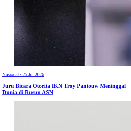
Nasional
·
25 Jul 2026
Juru Bicara Otorita IKN Troy Pantouw Meninggal
Dunia di Rusun ASN