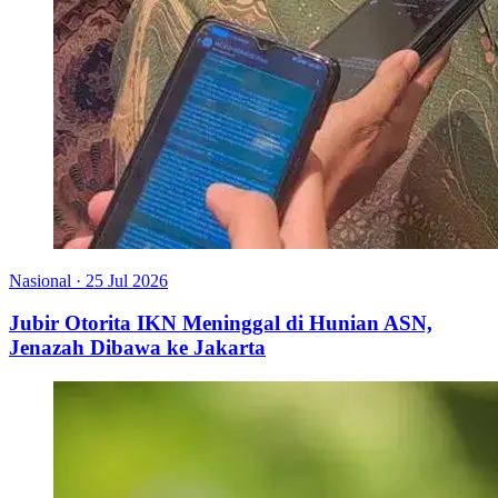
Nasional
·
25 Jul 2026
Jubir Otorita IKN Meninggal di Hunian ASN,
Jenazah Dibawa ke Jakarta