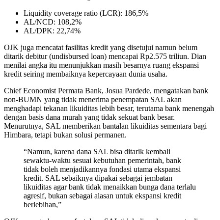
Liquidity coverage ratio (LCR): 186,5%
AL/NCD: 108,2%
AL/DPK: 22,74%
OJK juga mencatat fasilitas kredit yang disetujui namun belum
ditarik debitur (undisbursed loan) mencapai Rp2.575 triliun. Dian
menilai angka itu menunjukkan masih besarnya ruang ekspansi
kredit seiring membaiknya kepercayaan dunia usaha.
Chief Economist Permata Bank, Josua Pardede, mengatakan bank
non-BUMN yang tidak menerima penempatan SAL akan
menghadapi tekanan likuiditas lebih besar, terutama bank menengah
dengan basis dana murah yang tidak sekuat bank besar.
Menurutnya, SAL memberikan bantalan likuiditas sementara bagi
Himbara, tetapi bukan solusi permanen.
“Namun, karena dana SAL bisa ditarik kembali
sewaktu-waktu sesuai kebutuhan pemerintah, bank
tidak boleh menjadikannya fondasi utama ekspansi
kredit. SAL sebaiknya dipakai sebagai jembatan
likuiditas agar bank tidak menaikkan bunga dana terlalu
agresif, bukan sebagai alasan untuk ekspansi kredit
berlebihan,”