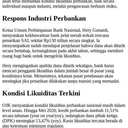
akan terus memantau kondisi likuiditas perbankan, baik secara
individual maupun industri, melalui pengawasan berbasis risiko.
Respons Industri Perbankan
Ketua Umum Perhimpunan Bank Nasional, Hery Gunardi,
menyatakan kekhawatiran bank pelat merah terkait rencana
penarikan SAL sekitar Rp130 triliun secara singkat. Ia
menyampaikan sudah mendapat penjelasan bahwa dana akan ditarik
secara bertahap, kemungkinan pada akhir tahun, sehingga memberi
ruang bagi bank untuk mengelola likuiditas.
Hery mengingatkan apabila dana ditarik sekaligus, bank harus
mencari pengganti likuiditas dalam jumlah besar di pasar yang
kondisinya ketat. Menurutnya, tekanan pasar pendanaan akan
meningkat jika penarikan dilakukan tanpa transisi yang memadai.
Kondisi Likuiditas Terkini
OJK menyatakan kondisi likuiditas perbankan nasional masih dalam
level aman. Hingga Mei 2026, kredit perbankan tumbuh 11,51%
secara tahunan (year on year/yoy), sedangkan dana pihak ketiga
(DPK) meningkat 13,47% (yoy). Rasio likuiditas tercatat berada di
atas ketentuan minimum regulator.