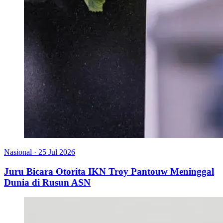
Nasional
·
25 Jul 2026
Juru Bicara Otorita IKN Troy Pantouw Meninggal
Dunia di Rusun ASN