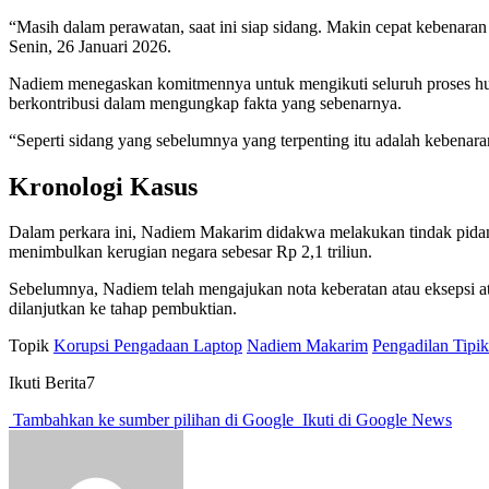
“Masih dalam perawatan, saat ini siap sidang. Makin cepat kebenara
Senin, 26 Januari 2026.
Nadiem menegaskan komitmennya untuk mengikuti seluruh proses huku
berkontribusi dalam mengungkap fakta yang sebenarnya.
“Seperti sidang yang sebelumnya yang terpenting itu adalah kebenaran
Kronologi Kasus
Dalam perkara ini, Nadiem Makarim didakwa melakukan tindak pidana
menimbulkan kerugian negara sebesar Rp 2,1 triliun.
Sebelumnya, Nadiem telah mengajukan nota keberatan atau eksepsi at
dilanjutkan ke tahap pembuktian.
Topik
Korupsi Pengadaan Laptop
Nadiem Makarim
Pengadilan Tipik
Ikuti Berita7
Tambahkan ke sumber pilihan di Google
Ikuti di Google News