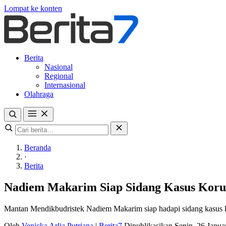
Lompat ke konten
Berita
Nasional
Regional
Internasional
Olahraga
Beranda
·
Berita
Nadiem Makarim Siap Sidang Kasus Korup
Mantan Mendikbudristek Nadiem Makarim siap hadapi sidang kasus ko
Oleh
Venicka Arlia Putriana
|
Berita7
Dipublikasikan Senin, 26 Janu