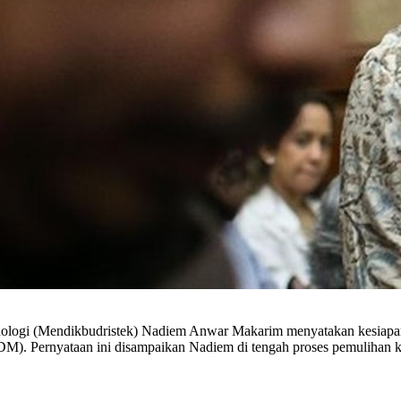
ologi (Mendikbudristek) Nadiem Anwar Makarim menyatakan kesiapan
. Pernyataan ini disampaikan Nadiem di tengah proses pemulihan k