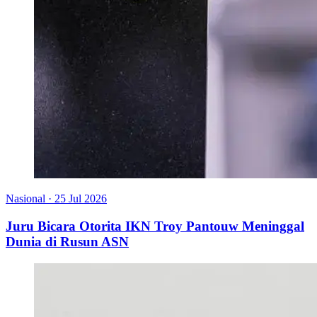
Nasional
·
25 Jul 2026
Juru Bicara Otorita IKN Troy Pantouw Meninggal
Dunia di Rusun ASN