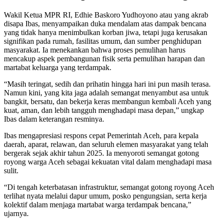
Wakil Ketua MPR RI, Edhie Baskoro Yudhoyono atau yang akrab
disapa Ibas, menyampaikan duka mendalam atas dampak bencana
yang tidak hanya menimbulkan korban jiwa, tetapi juga kerusakan
signifikan pada rumah, fasilitas umum, dan sumber penghidupan
masyarakat. Ia menekankan bahwa proses pemulihan harus
mencakup aspek pembangunan fisik serta pemulihan harapan dan
martabat keluarga yang terdampak.
“Masih teringat, sedih dan prihatin hingga hari ini pun masih terasa.
Namun kini, yang kita jaga adalah semangat menyambut asa untuk
bangkit, bersatu, dan bekerja keras membangun kembali Aceh yang
kuat, aman, dan lebih tangguh menghadapi masa depan,” ungkap
Ibas dalam keterangan resminya.
Ibas mengapresiasi respons cepat Pemerintah Aceh, para kepala
daerah, aparat, relawan, dan seluruh elemen masyarakat yang telah
bergerak sejak akhir tahun 2025. Ia menyoroti semangat gotong
royong warga Aceh sebagai kekuatan vital dalam menghadapi masa
sulit.
“Di tengah keterbatasan infrastruktur, semangat gotong royong Aceh
terlihat nyata melalui dapur umum, posko pengungsian, serta kerja
kolektif dalam menjaga martabat warga terdampak bencana,”
ujarnya.