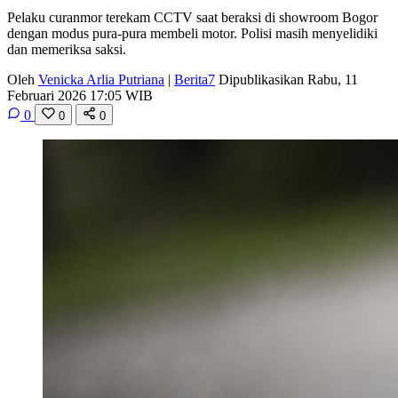
Pelaku curanmor terekam CCTV saat beraksi di showroom Bogor
dengan modus pura-pura membeli motor. Polisi masih menyelidiki
dan memeriksa saksi.
Oleh
Venicka Arlia Putriana
|
Berita7
Dipublikasikan Rabu, 11
Februari 2026 17:05 WIB
0
0
0