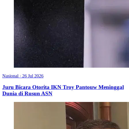
Nasional
·
26 Jul 2026
Juru Bicara Otorita IKN Troy Pantouw Meninggal
Dunia di Rusun ASN