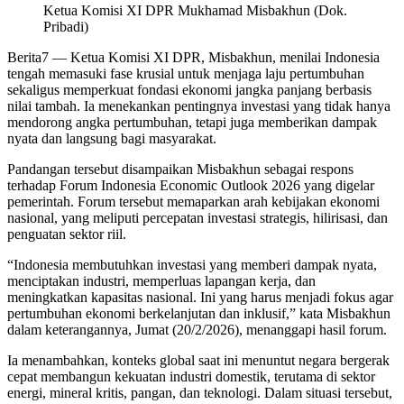
Ketua Komisi XI DPR Mukhamad Misbakhun (Dok.
Pribadi)
Berita7
— Ketua Komisi XI DPR, Misbakhun, menilai Indonesia
tengah memasuki fase krusial untuk menjaga laju pertumbuhan
sekaligus memperkuat fondasi ekonomi jangka panjang berbasis
nilai tambah. Ia menekankan pentingnya investasi yang tidak hanya
mendorong angka pertumbuhan, tetapi juga memberikan dampak
nyata dan langsung bagi masyarakat.
Pandangan tersebut disampaikan Misbakhun sebagai respons
terhadap Forum Indonesia Economic Outlook 2026 yang digelar
pemerintah. Forum tersebut memaparkan arah kebijakan ekonomi
nasional, yang meliputi percepatan investasi strategis, hilirisasi, dan
penguatan sektor riil.
“Indonesia membutuhkan investasi yang memberi dampak nyata,
menciptakan industri, memperluas lapangan kerja, dan
meningkatkan kapasitas nasional. Ini yang harus menjadi fokus agar
pertumbuhan ekonomi berkelanjutan dan inklusif,” kata Misbakhun
dalam keterangannya, Jumat (20/2/2026), menanggapi hasil forum.
Ia menambahkan, konteks global saat ini menuntut negara bergerak
cepat membangun kekuatan industri domestik, terutama di sektor
energi, mineral kritis, pangan, dan teknologi. Dalam situasi tersebut,